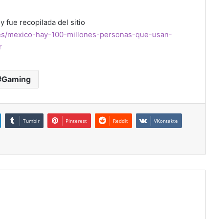
y fue recopilada del sitio
es/mexico-hay-100-millones-personas-que-usan-
r
Gaming
Tumblr
Pinterest
Reddit
VKontakte