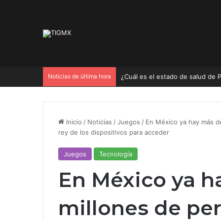
Noticias de última hora
A 12 años del derrame en el río 
Inicio
/
Noticias
/
Juegos
/
En México ya hay más de
rey de los dispositivos para acceder
Juegos
Tecnología
En México ya h
millones de pe