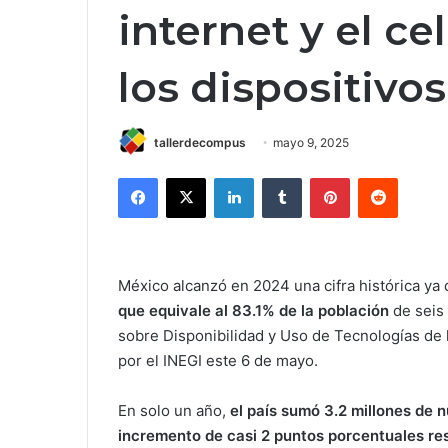
internet y el ce
los dispositivo
tallerdecompus
mayo 9, 2025
Facebook
X
LinkedIn
Tumblr
Pinterest
Reddit
México alcanzó en 2024 una cifra histórica ya
que equivale al 83.1% de la población
de seis
sobre Disponibilidad y Uso de Tecnologías de 
por el INEGI este 6 de mayo.
En solo un año,
el país sumó 3.2 millones de n
incremento de casi 2 puntos porcentuales r