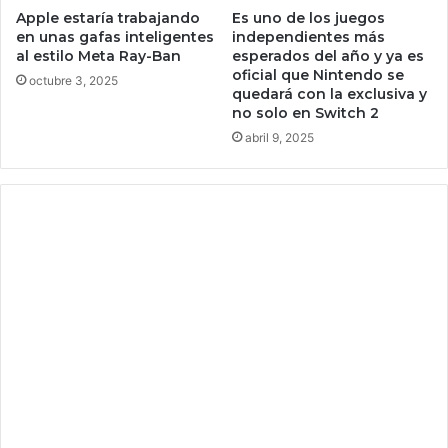
r
Apple estaría trabajando
Es uno de los juegos
á
p
en unas gafas inteligentes
independientes más
t
a
al estilo Meta Ray-Ban
esperados del año y ya es
i
r
oficial que Nintendo se
octubre 3, 2025
c
a
quedará con la exclusiva y
o
c
no solo en Switch 2
d
o
abril 9, 2025
e
n
l
s
a
t
h
r
i
u
s
i
t
r
o
a
r
g
i
e
a
n
t
e
s
v