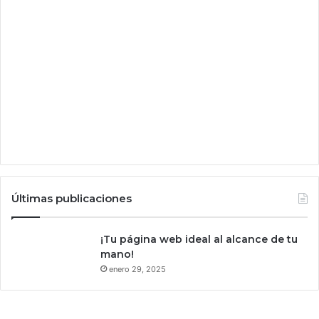
e
r
d
a
d
e
r
a
m
e
n
t
e
Últimas publicaciones
i
n
t
¡Tu página web ideal al alcance de tu
e
mano!
l
enero 29, 2025
i
g
e