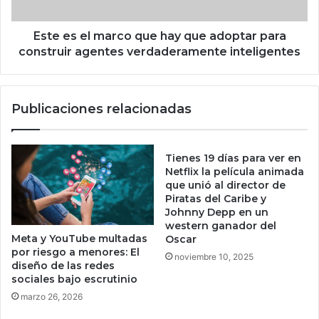
p
l
a
m
e
a
Este es el marco que hay que adoptar para
s
r
construir agentes verdaderamente inteligentes
t
c
a
o
d
q
Publicaciones relacionadas
o
u
u
e
n
h
i
a
Tienes 19 días para ver en
d
y
Netflix la película animada
e
q
que unió al director de
n
Piratas del Caribe y
u
Johnny Depp en un
s
e
western ganador del
e
a
Meta y YouTube multadas
Oscar
y
d
por riesgo a menores: El
noviembre 10, 2025
m
o
diseño de las redes
a
p
sociales bajo escrutinio
t
t
marzo 26, 2026
e
a
m