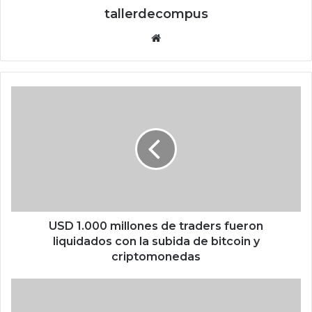
tallerdecompus
Siti
o
we
b
U
S
D
1
.
0
0
0
m
i
USD 1.000 millones de traders fueron
l
liquidados con la subida de bitcoin y
l
criptomonedas
o
n
F
e
í