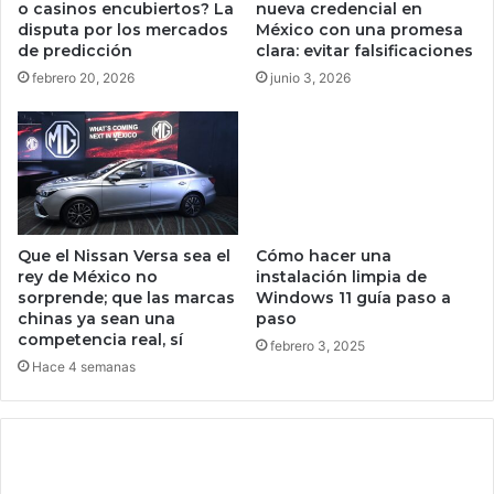
o casinos encubiertos? La
nueva credencial en
a
p
disputa por los mercados
México con una promesa
d
l
de predicción
clara: evitar falsificaciones
o
o
febrero 20, 2026
junio 3, 2026
s
m
c
o
o
e
n
n
l
o
a
r
s
o
u
e
Que el Nissan Versa sea el
Cómo hacer una
b
n
rey de México no
instalación limpia de
i
sorprende; que las marcas
Windows 11 guía paso a
e
d
chinas ya sean una
paso
l
competencia real, sí
a
G
febrero 3, 2025
d
r
Hace 4 semanas
e
a
b
n
i
C
t
o
c
l