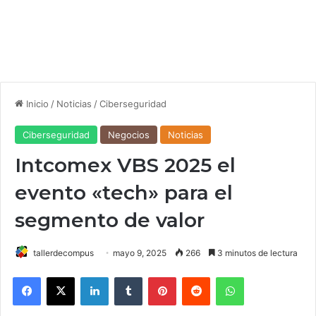
Inicio
/
Noticias
/
Ciberseguridad
Ciberseguridad
Negocios
Noticias
Intcomex VBS 2025 el
evento «tech» para el
segmento de valor
tallerdecompus
mayo 9, 2025
266
3 minutos de lectura
Facebook
X
LinkedIn
Tumblr
Pinterest
Reddit
WhatsApp