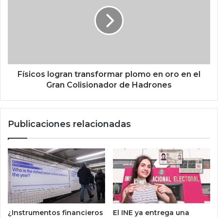
s
s
d
i
e
c
t
o
r
s
a
l
d
o
e
g
Físicos logran transformar plomo en oro en el
r
r
Gran Colisionador de Hadrones
s
a
f
n
u
t
Publicaciones relacionadas
e
r
r
a
o
n
n
s
l
f
i
o
q
r
u
m
i
a
¿Instrumentos financieros
El INE ya entrega una
d
r