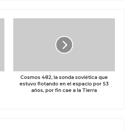
C
o
s
m
o
s
4
8
2
,
Cosmos 482, la sonda soviética que
l
estuvo flotando en el espacio por 53
a
años, por fin cae a la Tierra
s
o
n
d
a
s