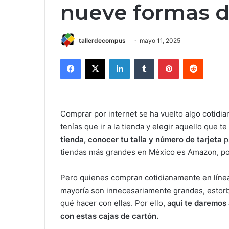
nueve formas de
tallerdecompus
mayo 11, 2025
Facebook
X
LinkedIn
Tumblr
Pinterest
Reddit
Comprar por internet se ha vuelto algo cotidi
tenías que ir a la tienda y elegir aquello que t
tienda, conocer tu talla y número de tarjeta
p
tiendas más grandes en México es Amazon, por
Pero quienes compran cotidianamente en línea
mayoría son innecesariamente grandes, estorb
qué hacer con ellas. Por ello, a
quí te daremos
con estas cajas de cartón.