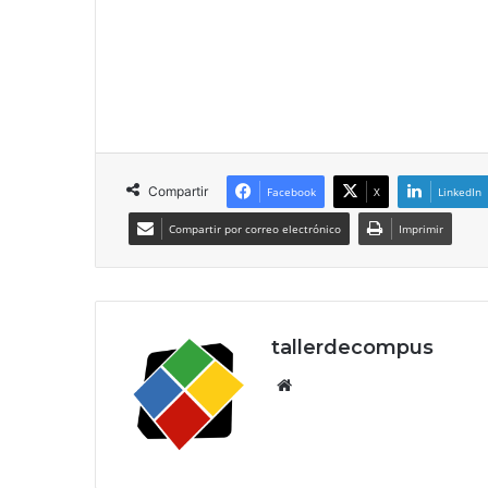
Compartir
Facebook
X
LinkedIn
Compartir por correo electrónico
Imprimir
tallerdecompus
Siti
o
we
b