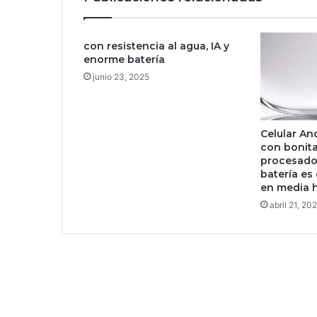
o
s
e
con resistencia al agua, IA y
n
enorme batería
M
e
junio 23, 2025
r
c
a
Celular An
d
con bonit
o
procesado
L
batería es
i
en media 
b
abril 21, 20
r
e
p
e
r
o
e
s