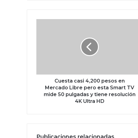
C
u
e
s
t
a
c
a
s
i
Cuesta casi 4,200 pesos en
4
Mercado Libre pero esta Smart TV
,
mide 50 pulgadas y tiene resolución
2
4K Ultra HD
0
0
p
e
s
Publicaciones relacionadas