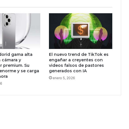
o
v
i
é
t
i
c
a
q
dorid gama alta
El nuevo trend de TikTok es
u
a cámara y
engañar a creyentes con
e
r premium. Su
videos falsos de pastores
e
 enorme y se carga
generados con IA
s
hora
enero 5, 2026
t
26
u
v
o
f
l
o
t
a