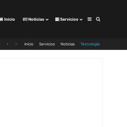
Barra lateral
Buscar por
Inicio
Noticias
Servicios
e SOPA INSTANTÁNEA, podría causar reacciones mortales
Inicio
Servicios
Noticias
Tecnología