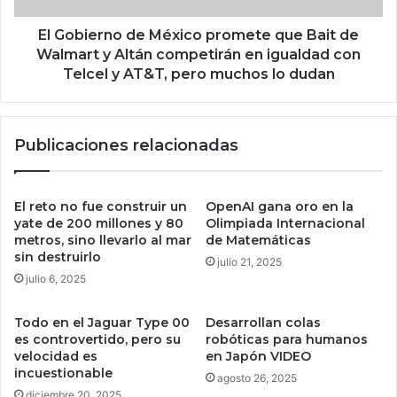
e
n
r
o
El Gobierno de México promete que Bait de
e
d
Walmart y Altán competirán en igualdad con
s
e
Telcel y AT&T, pero muchos lo dudan
t
M
r
é
e
x
l
Publicaciones relacionadas
i
l
c
a
o
d
p
El reto no fue construir un
OpenAI gana oro en la
e
r
yate de 200 millones y 80
Olimpiada Internacional
l
o
metros, sino llevarlo al mar
de Matemáticas
c
sin destruirlo
m
julio 21, 2025
i
e
julio 6, 2025
n
t
e
e
Todo en el Jaguar Type 00
Desarrollan colas
f
q
es controvertido, pero su
robóticas para humanos
u
u
velocidad es
en Japón VIDEO
e
e
incuestionable
agosto 26, 2025
u
B
diciembre 20, 2025