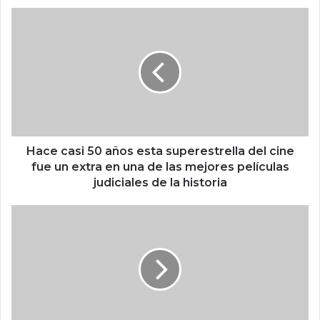
b
H
a
c
e
c
a
s
i
5
0
Hace casi 50 años esta superestrella del cine
a
fue un extra en una de las mejores películas
ñ
judiciales de la historia
o
s
E
e
l
s
G
t
o
a
b
s
i
u
e
p
r