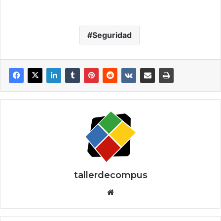
Seguridad
tallerdecompus
Siti
o
we