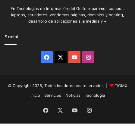
o
En Tecnologías de Información del Golfo reparamos compus,
d
laptops, servidores; vendemos páginas, dominios y hosting,
u
desarrollo de aplicaciones a la medida y +
d
a
n
Social
Facebook
X
YouTube
Instagram
© Copyright 2026, Todos los derechos reservados |
TIGMX
Inicio
Servicios
Noticias
Tecnología
Facebook
X
YouTube
Instagram