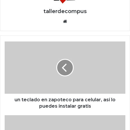
tallerdecompus
Siti
o
we
b
u
n
t
e
c
l
a
d
o
e
un teclado en zapoteco para celular, así lo
n
puedes instalar gratis
z
a
D
p
i
o