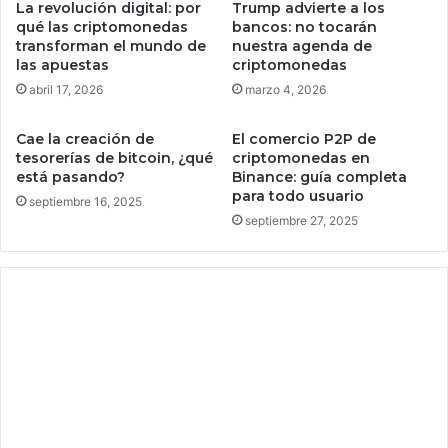
La revolución digital: por
Trump advierte a los
p
t
qué las criptomonedas
bancos: no tocarán
u
r
transforman el mundo de
nuestra agenda de
e
e
las apuestas
criptomonedas
d
l
abril 17, 2026
marzo 4, 2026
e
a
s
f
Cae la creación de
El comercio P2P de
i
r
tesorerías de bitcoin, ¿qué
criptomonedas en
n
a
está pasando?
Binance: guía completa
s
g
para todo usuario
septiembre 16, 2025
t
m
septiembre 27, 2025
a
e
l
n
a
t
r
a
g
c
r
i
a
ó
t
n
i
d
s
i
g