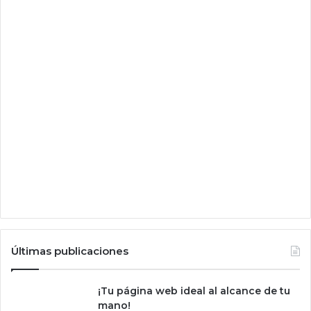
i
t
a
l
y
l
a
b
ú
s
q
u
e
d
a
d
e
Últimas publicaciones
c
o
n
¡Tu página web ideal al alcance de tu
f
mano!