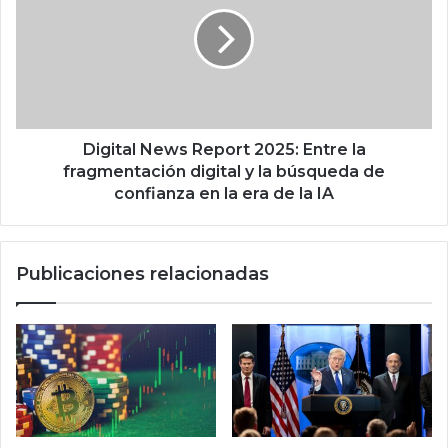
g
t
i
e
t
c
a
o
l
p
N
a
e
r
w
Digital News Report 2025: Entre la
a
s
fragmentación digital y la búsqueda de
c
R
confianza en la era de la IA
e
e
l
p
u
o
Publicaciones relacionadas
l
r
a
t
r
2
,
0
a
2
s
5
í
:
l
E
o
n