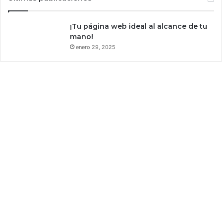
s
e
t
¡Tu página web ideal al alcance de tu
e
mano!
r
enero 29, 2025
n
a
s
f
i
l
a
s
e
n
s
u
s
p
a
r
q