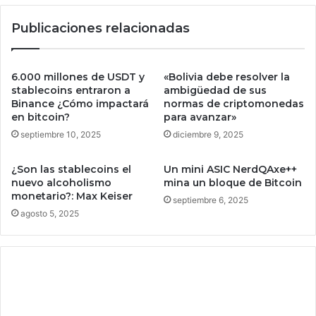
o
E
Publicaciones relacionadas
n
G
s
O
u
l
s
a
6.000 millones de USDT y
«Bolivia debe resolver la
p
I
stablecoins entraron a
ambigüedad de sus
r
A
Binance ¿Cómo impactará
normas de criptomonedas
i
en bitcoin?
para avanzar»
y
n
s
septiembre 10, 2025
diciembre 9, 2025
c
u
i
s
¿Son las stablecoins el
Un mini ASIC NerdQAxe++
p
c
nuevo alcoholismo
mina un bloque de Bitcoin
a
á
monetario?: Max Keiser
septiembre 6, 2025
l
m
agosto 5, 2025
e
a
s
r
c
a
l
s
i
d
e
e
n
s