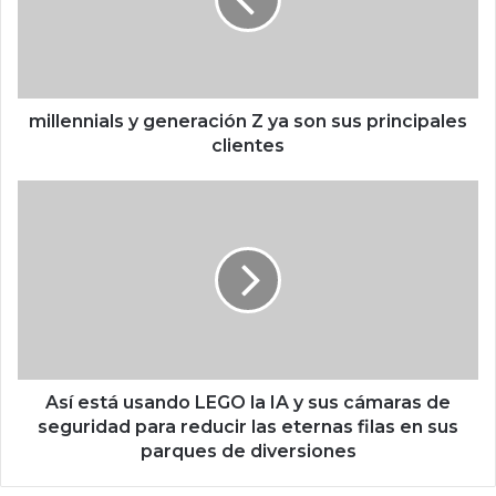
e
n
n
i
a
l
millennials y generación Z ya son sus principales
s
clientes
y
g
A
e
s
n
í
e
e
r
s
a
t
c
á
i
u
ó
s
n
a
Así está usando LEGO la IA y sus cámaras de
Z
n
seguridad para reducir las eternas filas en sus
y
d
parques de diversiones
a
o
s
L