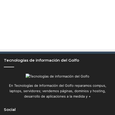
u
e
s
d
e
d
i
v
e
r
s
Tecnologías de información del Golfo
i
o
n
e
En Tecnologías de Información del Golfo reparamos compus,
s
laptops, servidores; vendemos páginas, dominios y hosting,
desarrollo de aplicaciones a la medida y +
Social