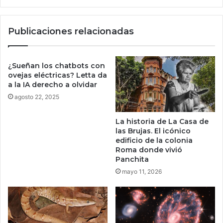
o
e
r
e
Publicaciones relacionadas
u
s
m
c
b
a
o
n
¿Sueñan los chatbots con
e
e
ovejas eléctricas? Letta da
s
a
a la IA derecho a olvidar
t
r
agosto 22, 2025
r
p
a
r
La historia de La Casa de
t
o
las Brujas. El icónico
é
d
edificio de la colonia
g
u
Roma donde vivió
i
c
Panchita
c
t
mayo 11, 2026
o
o
d
s
e
e
S
n
o
s