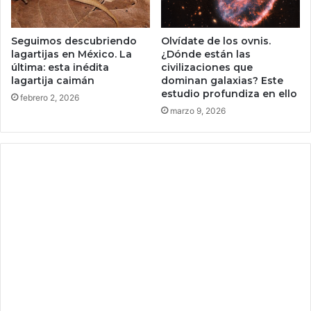
l
u
a
s
r
c
Seguimos descubriendo
Olvídate de los ovnis.
B
a
lagartijas en México. La
¿Dónde están las
a
última: esta inédita
civilizaciones que
j
lagartija caimán
dominan galaxias? Este
n
a
estudio profundiza en ello
k
s
febrero 2, 2026
marzo 9, 2026
p
u
e
d
e
s
e
r
u
n
r
e
t
o