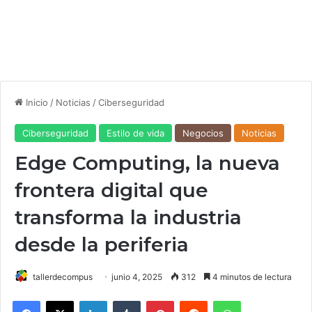
Inicio
/
Noticias
/
Ciberseguridad
Ciberseguridad
Estilo de vida
Negocios
Noticias
Edge Computing, la nueva
frontera digital que
transforma la industria
desde la periferia
tallerdecompus
junio 4, 2025
312
4 minutos de lectura
Facebook
X
LinkedIn
Tumblr
Pinterest
Reddit
WhatsApp