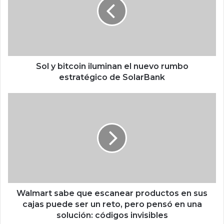
y
b
i
t
c
o
i
Sol y bitcoin iluminan el nuevo rumbo
n
estratégico de SolarBank
i
l
W
u
a
m
l
i
m
n
a
a
r
n
t
e
s
l
a
n
b
Walmart sabe que escanear productos en sus
u
e
cajas puede ser un reto, pero pensó en una
e
q
solución: códigos invisibles
v
u