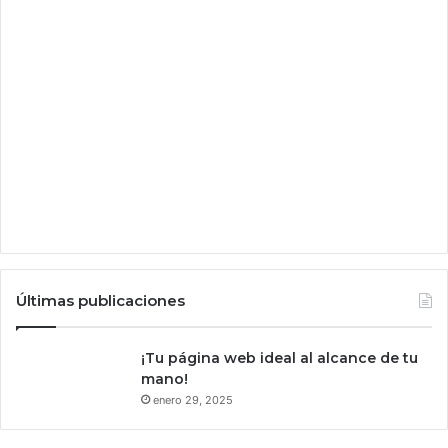
,
p
e
r
o
p
e
n
s
ó
e
n
u
n
Últimas publicaciones
a
s
o
¡Tu página web ideal al alcance de tu
l
mano!
u
enero 29, 2025
c
i
ó