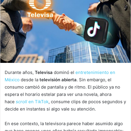
Durante años,
Televisa
dominó el
entretenimiento en
México
desde la
televisión abierta
. Sin embargo, el
consumo cambió de pantalla y de ritmo. El público ya no
espera el horario estelar para ver una novela, ahora
hace
scroll
en TikTok
, consume clips de pocos segundos y
decide en instantes si algo vale su atención.
En ese contexto, la televisora parece haber asumido algo
que hace apenas unos años habría resultado impensable: