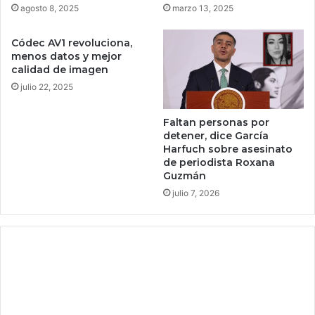
o
a
agosto 8, 2025
marzo 13, 2025
i
s
n
o
Códec AV1 revoluciona,
s
v
menos datos y mejor
a
e
calidad de imagen
t
r
julio 22, 2025
r
s
a
i
Faltan personas por
e
z
detener, dice García
r
e
Harfuch sobre asesinato
á
de periodista Roxana
n
Guzmán
c
julio 7, 2026
a
p
i
t
a
l
m
a