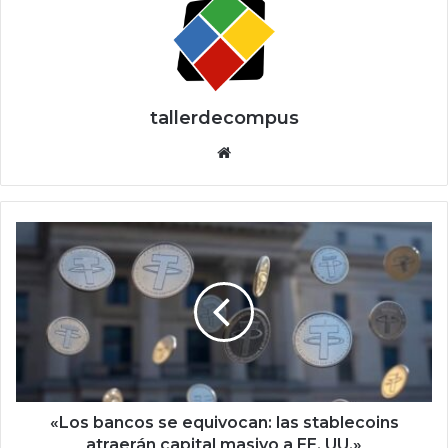
tallerdecompus
Siti
o
we
b
«
L
o
s
b
a
n
c
o
s
«Los bancos se equivocan: las stablecoins
s
atraerán capital masivo a EE. UU.»