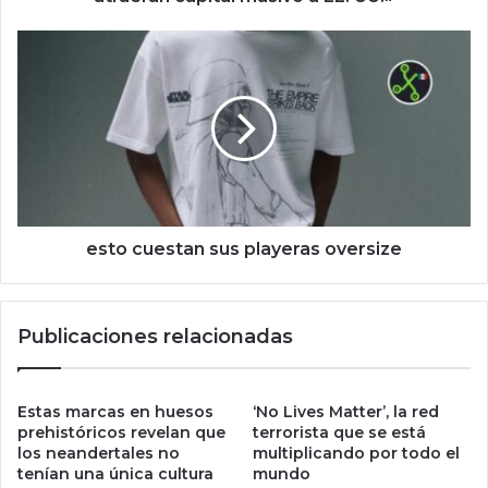
e
e
e
q
s
u
t
i
o
v
c
o
u
c
e
a
s
n
t
:
a
esto cuestan sus playeras oversize
l
n
a
s
s
u
Publicaciones relacionadas
s
s
t
p
a
l
b
a
Estas marcas en huesos
‘No Lives Matter’, la red
l
y
prehistóricos revelan que
terrorista que se está
e
los neandertales no
multiplicando por todo el
e
tenían una única cultura
mundo
c
r