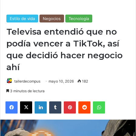
Estilo de vida
Negocios
Tecnología
Televisa entendió que no
podía vencer a TikTok, así
que decidió hacer negocio
ahí
tallerdecompus
mayo 10, 2026
182
3 minutos de lectura
Facebook
X
LinkedIn
Tumblr
Pinterest
Reddit
WhatsApp