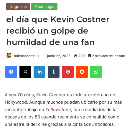
Negocios
Tecnología
el día que Kevin Costner
recibió un golpe de
humildad de una fan
tallerdecompus
junio 22, 2025
280
2 minutos de lectura
Facebook
X
LinkedIn
Tumblr
Pinterest
Reddit
WhatsApp
A sus 70 años,
Kevin Costner
es todo un veterano de
Hollywood. Aunque muchos puedan ubicarlo por su más
reciente trabajo en
Yellowstone
, fue a mediados de la
década de los 80 cuando realmente se consolidó como
una estrella del cine gracias a la cinta
Los Intocables.