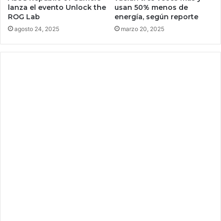
e
e
lanza el evento Unlock the
usan 50% menos de
l
l
ROG Lab
energía, según reporte
j
m
agosto 24, 2025
marzo 20, 2025
u
u
e
n
g
d
o
o
m
,
ó
c
v
r
i
e
l
e
;
q
p
u
r
e
e
c
c
u
i
a
o
l
y
q
c
u
a