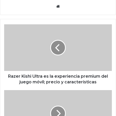
Siti
o
we
b
R
a
z
e
r
K
i
s
h
i
Razer Kishi Ultra es la experiencia premium del
U
juego móvil; precio y características
l
t
M
r
r
a
B
e
e
s
a