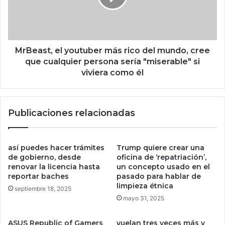
l
s
a
t
e
,
x
e
p
l
MrBeast, el youtuber más rico del mundo, cree
e
y
que cualquier persona sería "miserable" si
r
o
viviera como él
i
u
e
t
n
u
Publicaciones relacionadas
c
b
i
e
a
r
p
m
así puedes hacer trámites
Trump quiere crear una
r
á
de gobierno, desde
oficina de ‘repatriación’,
e
s
renovar la licencia hasta
un concepto usado en el
m
reportar baches
pasado para hablar de
r
limpieza étnica
i
i
septiembre 18, 2025
u
c
mayo 31, 2025
m
o
d
d
ASUS Republic of Gamers
vuelan tres veces más y