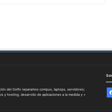
l
o
n
e
s
d
e
p
e
s
o
s
,
l
Soc
o
c
h
ción del Golfo reparamos compus, laptops, servidores;
o
 y hosting, desarrollo de aplicaciones a la medida y +
c
a
r