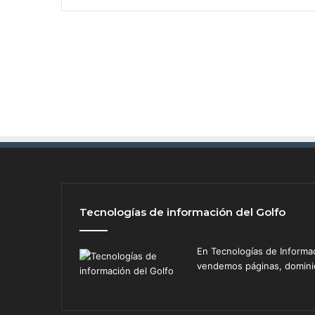
r
a
t
o
r
m
e
n
t
a
g
e
o
m
Tecnologías de información del Golfo
a
g
n
En Tecnologías de Informa
é
vendemos páginas, dominios
t
i
c