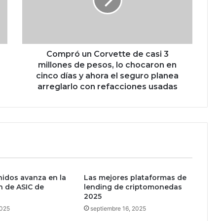
r
ó
u
n
C
o
Compró un Corvette de casi 3
r
millones de pesos, lo chocaron en
v
cinco días y ahora el seguro planea
e
arreglarlo con refacciones usadas
t
t
e
d
e
c
a
s
idos avanza en la
Las mejores plataformas de
i
n de ASIC de
lending de criptomonedas
3
2025
m
2025
i
septiembre 16, 2025
l