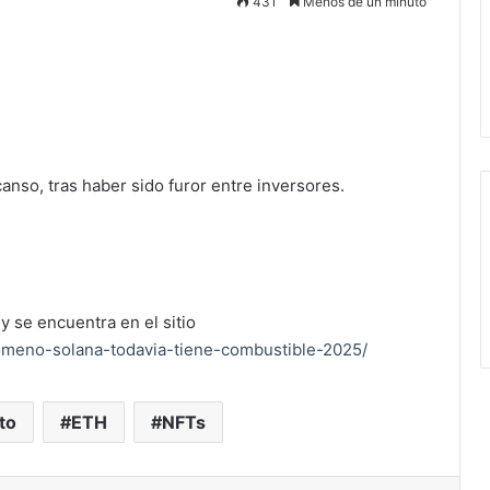
431
Menos de un minuto
nso, tras haber sido furor entre inversores.
y se encuentra en el sitio
omeno-solana-todavia-tiene-combustible-2025/
to
ETH
NFTs