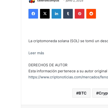
tallerdecompus
junio 2, 2025
Facebook
X
LinkedIn
Tumblr
Pinterest
Reddit
La criptomoneda solana (SOL) se tomó un desca
Leer más
DERECHOS DE AUTOR
Esta información pertenece a su autor original 
https://www.criptonoticias.com/mercados/fen
BTC
Cryp