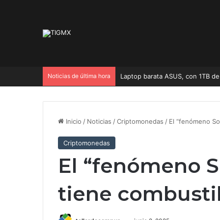
Noticias de última hora
Laptop barata ASUS, con 1TB de 
Inicio
/
Noticias
/
Criptomonedas
/
El “fenómeno So
Criptomonedas
El “fenómeno S
tiene combusti