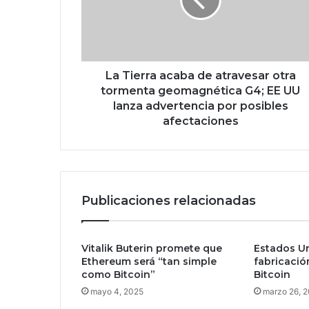
e
r
r
a
a
c
La Tierra acaba de atravesar otra
a
tormenta geomagnética G4; EE UU
b
lanza advertencia por posibles
a
afectaciones
d
e
a
t
r
Publicaciones relacionadas
a
v
e
Vitalik Buterin promete que
Estados Un
s
Ethereum será “tan simple
fabricació
a
como Bitcoin”
Bitcoin
r
o
mayo 4, 2025
marzo 26, 
t