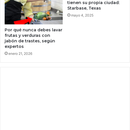
tienen su propia ciudad:
r
Starbase, Texas
o
mayo 4, 2025
d
u
c
Por qué nunca debes lavar
frutas y verduras con
t
jabón de trastes, según
o
expertos
s
a
enero 21, 2026
p
a
r
t
i
r
d
e
u
n
a
i