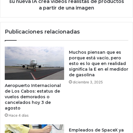
g
c
su nueva IA crea videos realistas de productos
a
r
a partir de una imagen
l
e
o
a
m
v
Publicaciones relacionadas
á
i
s
d
b
e
a
o
Muchos piensan que es
r
s
porque está vacío, pero
a
r
esto es lo que en realidad
significa la E en el medidor
t
e
de gasolina
o
a
l
diciembre 3, 2025
Aeropuerto Internacional
i
de Los Cabos: estatus de
s
vuelos demorados o
t
cancelados hoy 3 de
a
agosto
s
Hace 4 días
d
e
Empleados de SpaceX ya
p