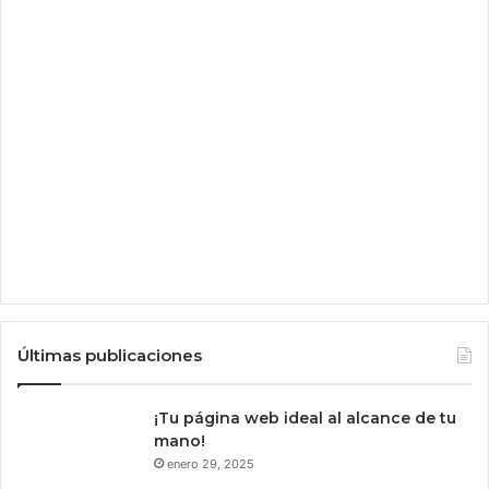
m
a
g
e
n
Últimas publicaciones
¡Tu página web ideal al alcance de tu
mano!
enero 29, 2025