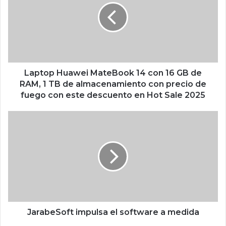
t
o
p
H
u
a
w
Laptop Huawei MateBook 14 con 16 GB de
e
RAM, 1 TB de almacenamiento con precio de
i
fuego con este descuento en Hot Sale 2025
M
a
J
t
a
e
r
B
a
o
b
o
e
k
S
1
o
4
f
c
t
JarabeSoft impulsa el software a medida
o
i