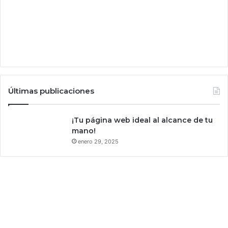
e
g
o
c
o
n
e
s
Últimas publicaciones
t
e
d
¡Tu página web ideal al alcance de tu
e
mano!
s
enero 29, 2025
c
u
e
n
t
o
e
n