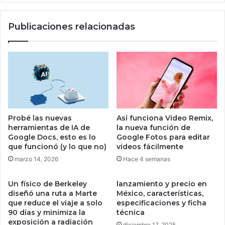
n
m
1
p
Publicaciones relacionadas
6
u
G
l
B
s
d
a
e
e
R
l
A
s
M
o
,
f
Probé las nuevas
Así funciona Video Remix,
1
t
herramientas de IA de
la nueva función de
T
w
Google Docs, esto es lo
Google Fotos para editar
B
a
que funcionó (y lo que no)
videos fácilmente
d
r
marzo 14, 2026
Hace 4 semanas
e
e
a
a
Un físico de Berkeley
lanzamiento y precio en
l
m
diseñó una ruta a Marte
México, características,
m
e
que reduce el viaje a solo
especificaciones y ficha
a
d
90 días y minimiza la
técnica
c
i
exposición a radiación
diciembre 17, 2025