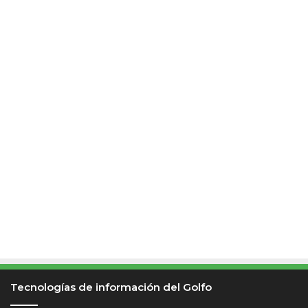
H
o
t
S
a
l
e
2
0
2
5
Tecnologías de información del Golfo