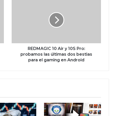
E
D
M
A
G
I
C
1
0
REDMAGIC 10 Air y 10S Pro:
A
probamos las últimas dos bestias
i
para el gaming en Android
r
y
1
0
S
P
r
o
:
p