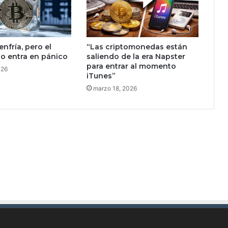
r
o
b
a
enfría, pero el
“Las criptomonedas están
m
o entra en pánico
saliendo de la era Napster
o
para entrar al momento
026
s
iTunes”
l
marzo 18, 2026
a
s
ú
l
t
i
m
a
s
d
o
s
b