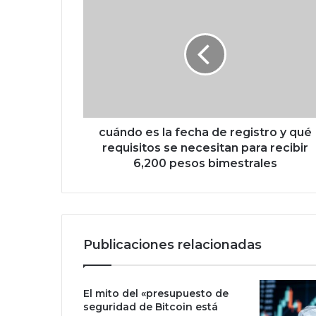
u
á
n
d
o
e
s
l
a
cuándo es la fecha de registro y qué
f
requisitos se necesitan para recibir
e
6,200 pesos bimestrales
c
h
a
d
e
Publicaciones relacionadas
r
e
g
El mito del «presupuesto de
i
seguridad de Bitcoin está
s