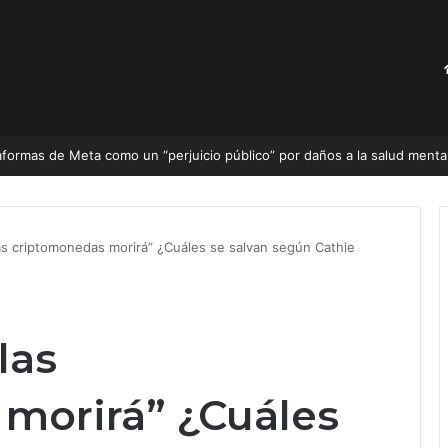
si un trabajador se considera experto, lo despedimos, nadie se considera un experto si conoce
as criptomonedas morirá” ¿Cuáles se salvan según Cathie
las
morirá” ¿Cuáles