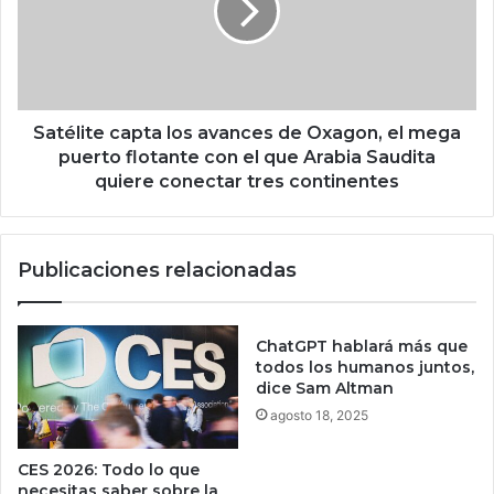
r
l
i
i
p
t
t
e
o
c
m
a
Satélite capta los avances de Oxagon, el mega
o
p
puerto flotante con el que Arabia Saudita
n
t
quiere conectar tres continentes
e
a
d
l
a
o
Publicaciones relacionadas
s
s
m
a
o
v
r
a
ChatGPT hablará más que
i
n
todos los humanos juntos,
r
c
dice Sam Altman
á
e
agosto 18, 2025
”
s
¿
d
CES 2026: Todo lo que
C
e
necesitas saber sobre la