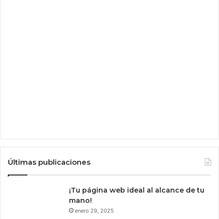
i
t
e
a
W
n
o
t
o
e
d
c
?
o
n
e
l
q
u
e
A
r
Últimas publicaciones
a
b
i
¡Tu página web ideal al alcance de tu
a
mano!
S
enero 29, 2025
a