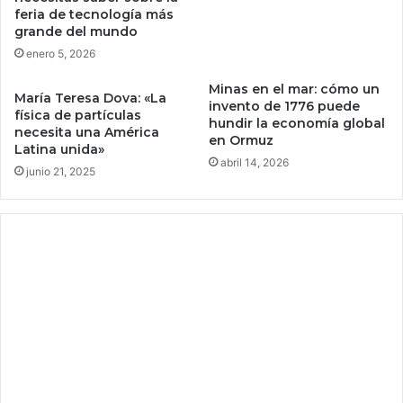
u
O
feria de tecnología más
á
x
grande del mundo
l
a
enero 5, 2026
e
g
s
o
Minas en el mar: cómo un
María Teresa Dova: «La
s
n
invento de 1776 puede
física de partículas
e
,
hundir la economía global
necesita una América
s
e
en Ormuz
Latina unida»
a
l
abril 14, 2026
junio 21, 2025
l
m
v
e
a
g
n
a
s
p
e
u
g
e
ú
r
n
t
C
o
a
f
t
l
h
o