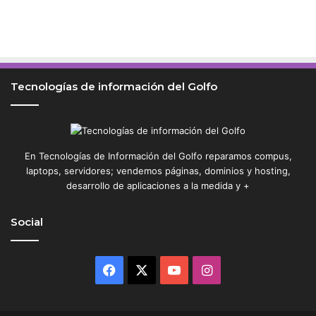
e
s
c
o
n
t
Tecnologías de información del Golfo
i
n
e
n
t
En Tecnologías de Información del Golfo reparamos compus,
e
laptops, servidores; vendemos páginas, dominios y hosting,
s
desarrollo de aplicaciones a la medida y +
Social
Facebook
X
YouTube
Instagram