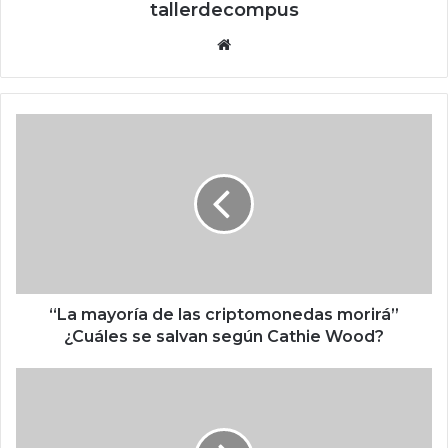
tallerdecompus
Siti
o
we
b
“
L
a
m
a
y
o
r
í
a
“La mayoría de las criptomonedas morirá”
d
¿Cuáles se salvan según Cathie Wood?
e
l
S
a
a
s
t
c
é