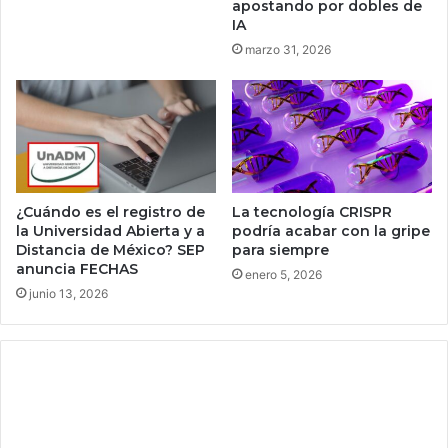
apostando por dobles de
L
a
IA
á
d
marzo 31, 2026
c
o
t
r
e
a
a
s
p
y
a
p
r
u
a
r
¿Cuándo es el registro de
La tecnología CRISPR
c
i
la Universidad Abierta y a
podría acabar con la gripe
o
Distancia de México? SEP
para siempre
f
m
anuncia FECHAS
i
enero 5, 2026
p
c
junio 13, 2026
r
a
e
d
n
o
d
r
e
e
r
s
l
c