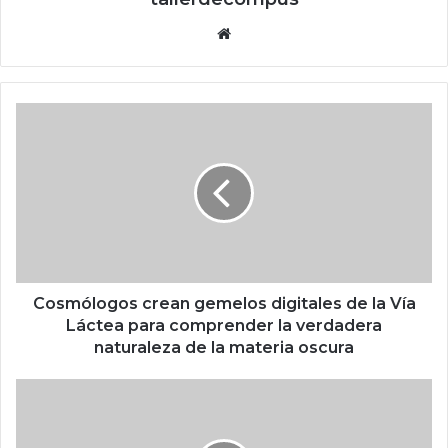
Siti
o
we
b
C
o
s
m
ó
l
o
g
o
s
Cosmólogos crean gemelos digitales de la Vía
c
Láctea para comprender la verdadera
r
naturaleza de la materia oscura
e
a
l
n
a
g
s