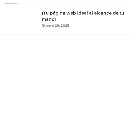
e
l
¡Tu página web ideal al alcance de tu
a
mano!
m
a
enero 29, 2025
t
e
r
i
a
o
s
c
u
r
a