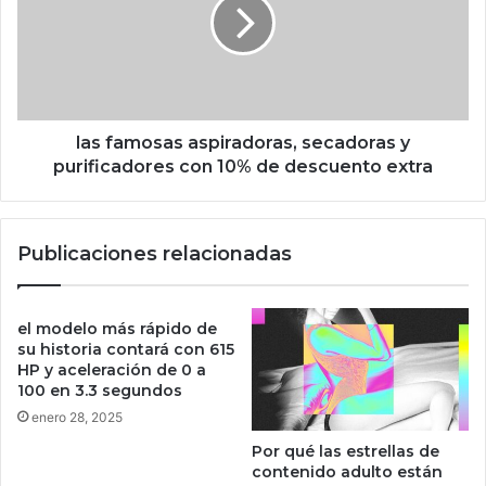
e
f
m
a
e
m
l
o
o
s
s
a
d
s
las famosas aspiradoras, secadoras y
i
a
purificadores con 10% de descuento extra
g
s
i
p
t
i
Publicaciones relacionadas
a
r
l
a
e
d
s
o
el modelo más rápido de
d
r
su historia contará con 615
e
a
HP y aceleración de 0 a
l
100 en 3.3 segundos
s
a
,
enero 28, 2025
V
s
Por qué las estrellas de
í
e
contenido adulto están
a
c