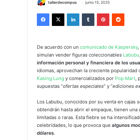
tallerdecompus
junio 15, 2025
Facebook
X
LinkedIn
Tumblr
Pinterest
Reddit
De acuerdo con un
comunicado de Kaspersky
,
simulan vender figuras coleccionables
Labubu
información personal y financiera de los usua
idiomas, aprovechan la creciente popularidad 
Kasing Lung
y comercializados por
Pop Mart
,
supuestas “
ofertas especiales
” y “
ediciones e
Los Labubu, conocidos por su venta en cajas 
obtendrán hasta abrir el empaque, tienen una
limitadas o raras. Esta fiebre se ha intensifi
celebridades, lo que provoca que
algunos mod
dólares
.