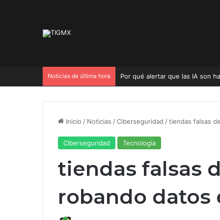
Noticias de última hora
Por qué alertar que las IA son 
Inicio
/
Noticias
/
Ciberseguridad
/
tiendas falsas d
Ciberseguridad
Tecnología
tiendas falsas 
robando datos 