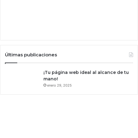
"
b
o
m
b
a
d
e
t
Últimas publicaciones
i
e
¡Tu página web ideal al alcance de tu
m
mano!
p
o
enero 29, 2025
”
p
a
r
a
l
o
s