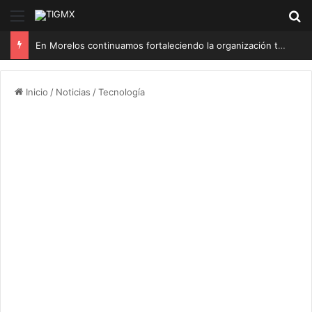
Menú
B
En Morelos continuamos fortaleciendo la organización territorial de Morena Sí: Ariadna Montiel
Inicio
/
Noticias
/
Tecnología