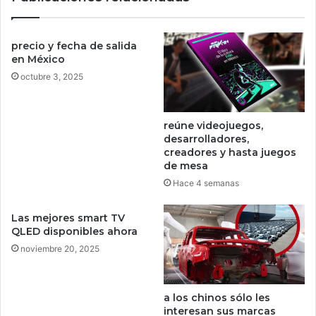
b
e
a
l
n
o
precio y fecha de salida
d
s
en México
o
o
octubre 3, 2025
d
c
a
é
t
a
reúne videojuegos,
o
n
desarrolladores,
s
o
creadores y hasta juegos
e
s
de mesa
n
e
Hace 4 semanas
i
s
n
m
Las mejores smart TV
t
u
QLED disponibles ahora
e
c
r
noviembre 20, 2025
h
n
o
e
p
t
e
a los chinos sólo les
o
interesan sus marcas