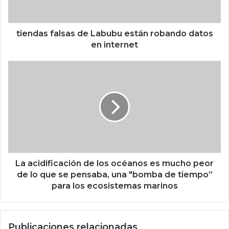
s
f
a
l
tiendas falsas de Labubu están robando datos
s
en internet
a
s
L
d
a
e
a
L
c
a
i
b
d
u
i
b
f
u
i
e
c
La acidificación de los océanos es mucho peor
s
a
de lo que se pensaba, una "bomba de tiempo”
t
c
para los ecosistemas marinos
á
i
n
ó
r
n
Publicaciones relacionadas
o
d