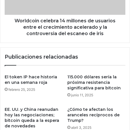
v
o
i
i
c
n
i
c
Worldcoin celebra 14 millones de usuarios
o
e
entre el crecimiento acelerado y la
s
l
controversia del escaneo de iris
y
e
h
b
a
r
Publicaciones relacionadas
b
a
i
1
l
4
i
m
El token IP hace historia
115.000 dólares sería la
t
i
en una semana roja
próxima resistencia
a
l
significativa para bitcoin
febrero 25, 2025
n
l
junio 11, 2025
u
o
e
n
EE. UU. y China reanudan
¿Cómo te afectan los
v
e
hoy las negociaciones;
aranceles recíprocos de
o
s
bitcoin queda a la espera
Trump?
s
d
de novedades
abril 3, 2025
c