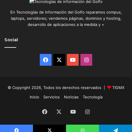
r
i
En Tecnologías de Información del Golfo reparamos compus,
s
laptops, servidores; vendemos páginas, dominios y hosting,
desarrollo de aplicaciones a la medida y +
Social
Facebook
X
YouTube
Instagram
© Copyright 2026, Todos los derechos reservados |
TIGMX
Inicio
Servicios
Noticias
Tecnología
Facebook
X
YouTube
Instagram