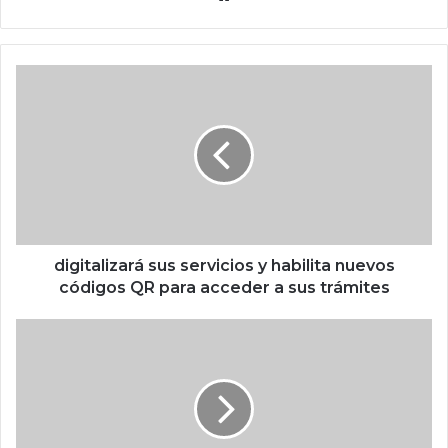
o
we
b
d
i
g
i
t
a
l
i
z
a
digitalizará sus servicios y habilita nuevos
r
códigos QR para acceder a sus trámites
á
s
W
u
o
s
r
s
l
e
d
r
c