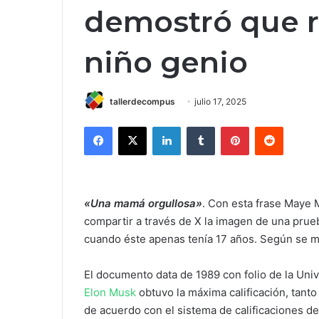
demostró que r
niño genio
tallerdecompus
julio 17, 2025
Facebook
X
LinkedIn
Tumblr
Pinterest
Reddit
«Una mamá orgullosa»
. Con esta frase Maye M
compartir a través de X la imagen de una prue
cuando éste apenas tenía 17 años. Según se mue
El documento data de 1989 con folio de la Uni
Elon Musk
obtuvo la máxima calificación, tant
de acuerdo con el sistema de calificaciones de