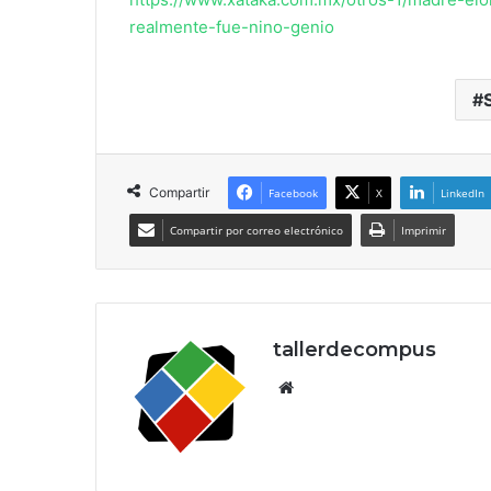
realmente-fue-nino-genio
Compartir
Facebook
X
LinkedIn
Compartir por correo electrónico
Imprimir
tallerdecompus
Siti
o
we
b