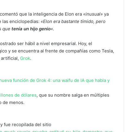
 comentó que la inteligencia de Elon era
«inusual»
ya
 las enciclopedias:
«Elon era bastante tímido, pero
os que
tenía un hijo genio
«.
strado ser hábil a nivel empresarial. Hoy, el
gico y se encuentra al frente de compañías como Tesla,
artificial,
Grok
.
llones de dólares
, que su nombre salga en múltiples
lo de menos.
y fue recopilada del sitio
on-musk-revelo-prueba-aptitud-su-hijo-demostro-que-