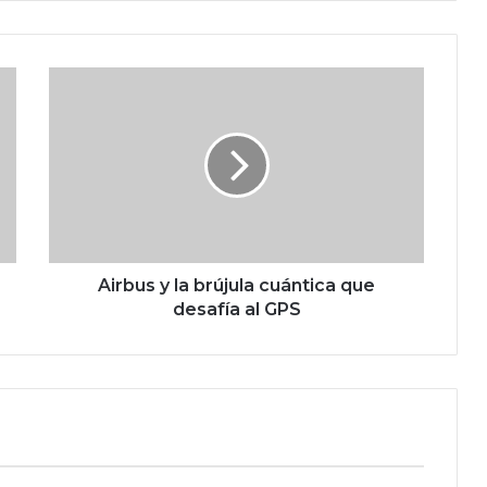
A
i
r
b
u
s
y
l
a
b
Airbus y la brújula cuántica que
r
desafía al GPS
ú
j
u
l
a
c
u