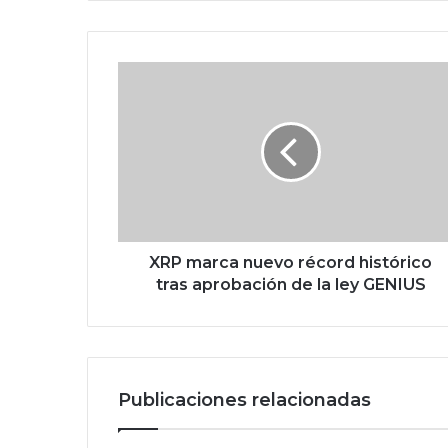
X
R
P
m
a
r
c
a
n
u
XRP marca nuevo récord histórico
e
tras aprobación de la ley GENIUS
v
o
r
é
c
Publicaciones relacionadas
o
r