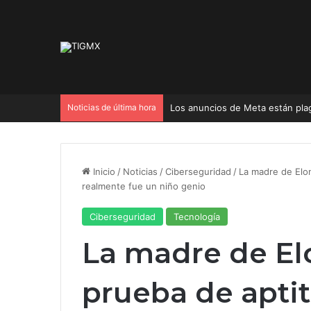
Noticias de última hora
cómo solicitarlo y cuánto cuesta
Inicio
/
Noticias
/
Ciberseguridad
/
La madre de Elon
realmente fue un niño genio
Ciberseguridad
Tecnología
La madre de El
prueba de aptit