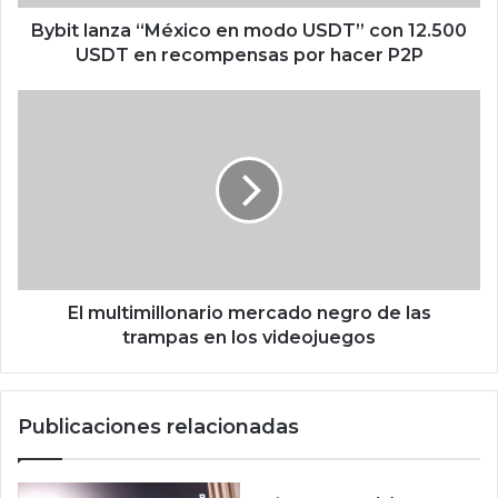
z
a
Bybit lanza “México en modo USDT” con 12.500
“
USDT en recompensas por hacer P2P
M
é
E
x
l
i
m
c
u
o
l
e
t
n
i
m
m
o
i
d
l
El multimillonario mercado negro de las
o
l
trampas en los videojuegos
U
o
S
n
D
a
Publicaciones relacionadas
T
r
”
i
c
o
o
m