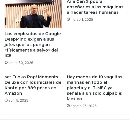
Aria Gen 2 podrá
n
e
enseñarles a las máquinas
1
r
a hacer tareas humanas
2
c
marzo 1, 2025
.
a
5
d
Los empleados de Google
0
o
DeepMind exigen a sus
0
n
jefes que los pongan
U
e
«físicamente a salvo» del
S
g
ICE
D
r
enero 30, 2026
T
o
e
d
set Funko Pop! Moments
Hay menos de 10 vaquitas
n
e
Deluxe con los iniciales de
marinas en todo el
r
l
Kanto por 889 pesos en
planeta y el T-MEC ya
e
a
Amazon
señala a un solo culpable:
c
s
México
abril 5, 2025
o
t
agosto 26, 2025
m
r
p
a
e
m
n
p