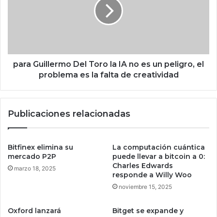
u
a
n
G
p
u
a
i
q
l
u
l
e
e
para Guillermo Del Toro la IA no es un peligro, el
t
r
problema es la falta de creatividad
e
m
c
o
o
D
Publicaciones relacionadas
n
e
4
l
0
T
G
o
Bitfinex elimina su
La computación cuántica
B
r
mercado P2P
puede llevar a bitcoin a 0:
d
o
Charles Edwards
marzo 18, 2025
e
responde a Willy Woo
l
d
a
noviembre 15, 2025
a
I
t
A
Oxford lanzará
Bitget se expande y
o
n