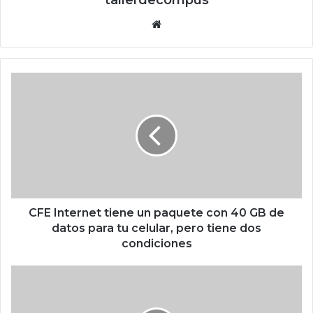
tallerdecompus
Siti
o
we
b
C
F
E
I
n
t
e
r
n
e
CFE Internet tiene un paquete con 40 GB de
t
datos para tu celular, pero tiene dos
t
condiciones
i
e
p
n
a
e
r