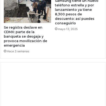
Samsung tiene un nuevo
x
ó
teléfono estrella y por
i
n
lanzamiento ya tiene
c
o
8,300 pesos de
o
m
descuento: así puedes
a
conseguirlo
s
Se registra deslave en
mayo 13, 2025
d
CDMX: parte de la
banqueta se desgaja y
e
provoca movilización de
I
emergencia
A
a
Hace 3 semanas
g
e
n
t
i
v
a
d
e
M
i