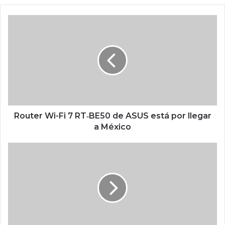
we
b
R
o
u
t
e
r
W
i
-
F
Router Wi-Fi 7 RT‑BE50 de ASUS está por llegar
i
a México
7
R
H
T
P
‑
E
B
a
E
c
5
e
0
l
d
e