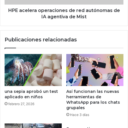
e
r
A
a
HPE acelera operaciones de red autónomas de
S
o
IA agentiva de Mist
U
p
S
e
e
r
Publicaciones relacionadas
s
a
t
c
á
i
p
o
o
n
r
e
l
s
l
d
e
e
una sepia aprobó un test
Así funcionan las nuevas
g
r
aplicado en niños
herramientas de
a
e
WhatsApp para los chats
febrero 27, 2026
r
d
grupales
a
a
Hace 3 días
M
u
é
t