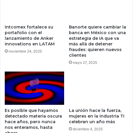
n
u
f
e
i
v
g
a
Intcomex fortalece su
Banorte quiere cambiar la
u
f
portafolio con el
banca en México con una
r
u
lanzamiento de Anker
estrategia de IA que va
a
n
Innovations en LATAM
más allá de detener
r
c
fraudes: quieren nuevos
noviembre 24, 2025
l
i
clientes
a
ó
mayo 27, 2025
c
n
r
d
e
e
a
G
t
o
i
o
v
g
i
Es posible que hayamos
La unión hace la fuerza,
l
d
detectado materia oscura
mujeres en la industria TI
e
hace años, pero nunca
celebran un año más
a
q
nos enteramos, hasta
d
u
diciembre 4, 2025