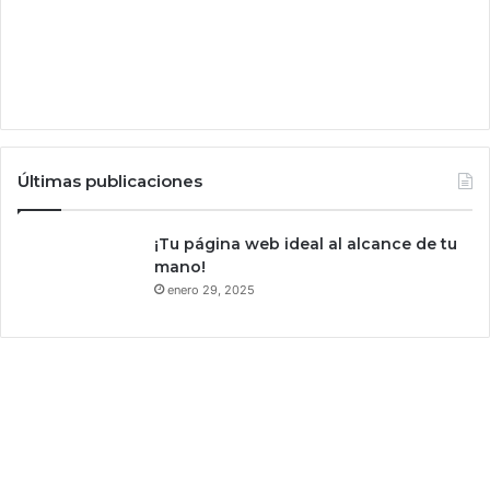
r
n
o
a
p
s
e
Últimas publicaciones
¡Tu página web ideal al alcance de tu
mano!
enero 29, 2025