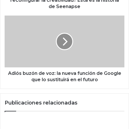
reconfigurar la creatividad? Esta es la historia
a
de Seenapse
r
t
A
u
d
p
i
m
ó
e
s
x
b
i
u
c
z
a
ó
n
n
Adiós buzón de voz: la nueva función de Google
a
d
que lo sustituirá en el futuro
d
e
e
v
I
o
Publicaciones relacionadas
A
z
r
:
e
l
c
a
o
n