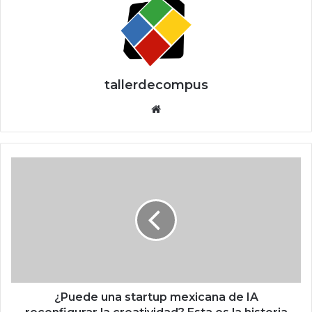
tallerdecompus
Siti
o
we
b
¿
P
u
e
d
e
u
n
a
s
¿Puede una startup mexicana de IA
t