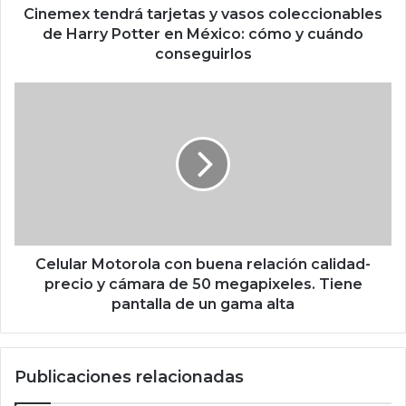
n
Cinemex tendrá tarjetas y vasos coleccionables
d
de Harry Potter en México: cómo y cuándo
r
conseguirlos
á
t
C
a
e
r
l
j
u
e
l
t
a
a
r
s
M
y
o
v
t
Celular Motorola con buena relación calidad-
a
o
precio y cámara de 50 megapixeles. Tiene
s
r
pantalla de un gama alta
o
o
s
l
c
a
o
Publicaciones relacionadas
c
l
o