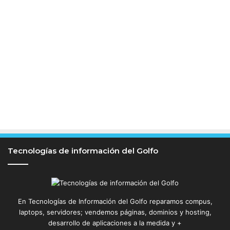
d
e
u
n
g
a
m
a
a
l
t
a
Tecnologías de información del Golfo
En Tecnologías de Información del Golfo reparamos compus,
laptops, servidores; vendemos páginas, dominios y hosting,
desarrollo de aplicaciones a la medida y +