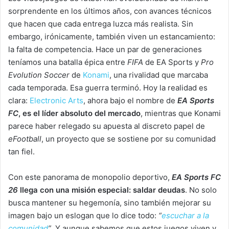
sorprendente en los últimos años, con avances técnicos
que hacen que cada entrega luzca más realista. Sin
embargo, irónicamente, también viven un estancamiento:
la falta de competencia. Hace un par de generaciones
teníamos una batalla épica entre
FIFA
de EA Sports y
Pro
Evolution Soccer
de
Konami
, una rivalidad que marcaba
cada temporada. Esa guerra terminó. Hoy la realidad es
clara:
Electronic Arts
, ahora bajo el nombre de
EA Sports
FC
, es el líder absoluto del mercado
, mientras que Konami
parece haber relegado su apuesta al discreto papel de
eFootball
, un proyecto que se sostiene por su comunidad
tan fiel.
Con este panorama de monopolio deportivo,
EA Sports FC
26
llega con una misión especial: saldar deudas
. No solo
busca mantener su hegemonía, sino también mejorar su
imagen bajo un eslogan que lo dice todo:
“
escuchar a la
comunidad
”
. Y aunque sabemos que estos juegos viven y