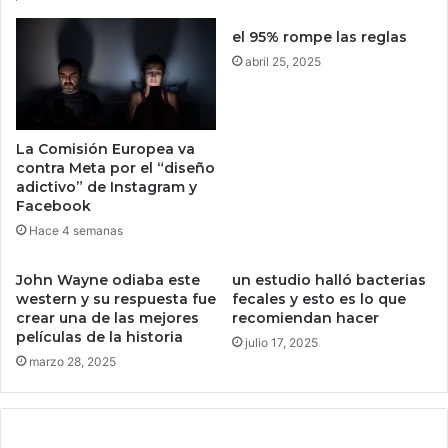
e
n
c
b
el 95% rompe las reglas
c
u
abril 25, 2025
i
e
o
n
n
a
a
r
La Comisión Europea va
b
e
contra Meta por el “diseño
l
l
adictivo” de Instagram y
e
a
Facebook
s
c
Hace 4 semanas
d
i
e
ó
John Wayne odiaba este
un estudio halló bacterias
H
n
western y su respuesta fue
fecales y esto es lo que
a
c
crear una de las mejores
recomiendan hacer
r
a
películas de la historia
r
julio 17, 2025
l
marzo 28, 2025
y
i
P
d
o
a
t
d
t