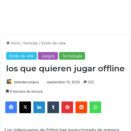
Inicio
/
Noticias
/
Estilo de vida
Estilo de vida
Juegos
Tecnología
los que quieren jugar offline
tallerdecompus
septiembre 19, 2025
222
9 minutos de lectura
Facebook
X
LinkedIn
Tumblr
Pinterest
Reddit
WhatsApp
Los videojuegos de fútbol han evolucionado de manera