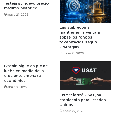
r
s
festeja su nuevo precio
a
máximo histórico
u
l
s
mayo 21, 2025
a
p
r
r
Las stablecoins
e
á
mantienen la ventaja
g
c
sobre los fondos
e
t
tokenizados, según
n
i
JPMorgan
e
c
mayo 21, 2026
r
a
a
s
Bitcoin sigue en pie de
c
lucha en medio de la
i
creciente amenaza
ó
económica
n
abril 18, 2025
d
e
Tether lanzó USA₮, su
l
stablecoin para Estados
Unidos
o
s
enero 27, 2026