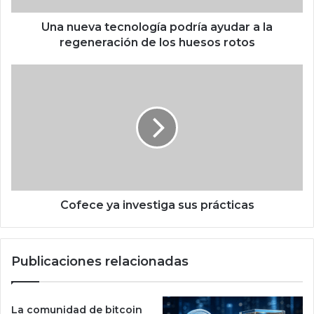
t
e
Una nueva tecnología podría ayudar a la
c
regeneración de los huesos rotos
n
o
C
l
o
o
f
g
e
í
c
a
e
p
y
o
a
d
i
r
n
Cofece ya investiga sus prácticas
í
v
a
e
a
s
Publicaciones relacionadas
y
t
u
i
d
g
a
a
La comunidad de bitcoin