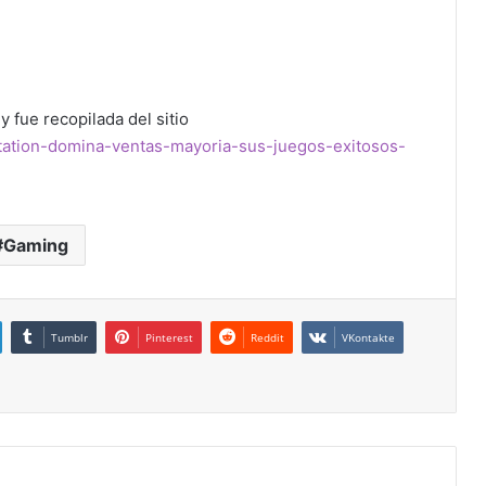
y fue recopilada del sitio
tation-domina-ventas-mayoria-sus-juegos-exitosos-
Gaming
Tumblr
Pinterest
Reddit
VKontakte