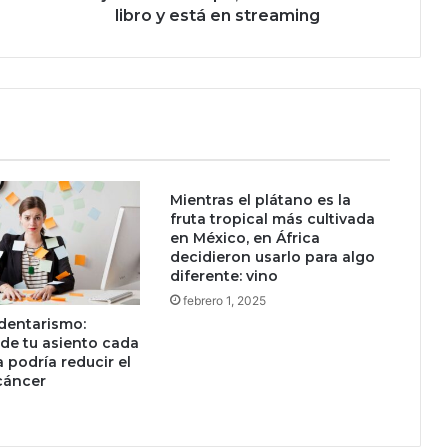
j
libro y está en streaming
o
r
e
s
s
e
r
i
Mientras el plátano es la
e
fruta tropical más cultivada
s
en México, en África
q
decidieron usarlo para algo
u
diferente: vino
e
febrero 1, 2025
m
edentarismo:
e
 de tu asiento cada
z
 podría reducir el
c
cáncer
l
a
c