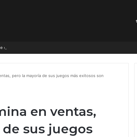
Muere familia en fuerte accidente de helicóptero; viajaban a celebrar el cumpleaños de su hija de 15 años
entas, pero la mayoría de sus juegos más exitosos son
mina en ventas,
 de sus juegos