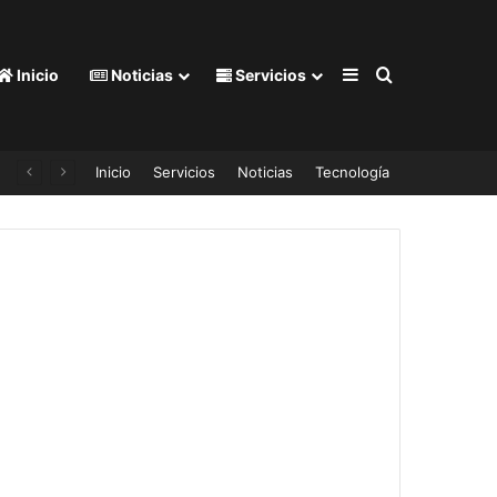
Barra lateral
Buscar por
Inicio
Noticias
Servicios
 | Muere familia en fuerte accidente de helicóptero; viajaban a celebrar el cumpleaños de su hija de 15 años | IMÁGENES FUERTES
Inicio
Servicios
Noticias
Tecnología