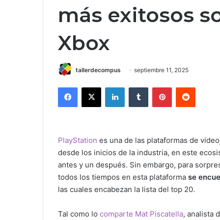
más exitosos so
Xbox
tallerdecompus
septiembre 11, 2025
Facebook
X
LinkedIn
Tumblr
Pinterest
Reddit
PlayStation
es una de las plataformas de vide
desde los inicios de la industria, en este ec
antes y un después. Sin embargo, para sorpre
todos los tiempos en esta plataforma
se encue
las cuales encabezan la lista del top 20.
Tal como lo
comparte
Mat Piscatella
, analista 