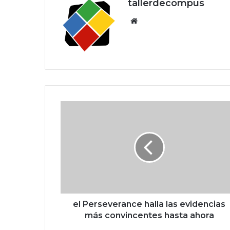
tallerdecompus
Siti
o
we
b
e
l
P
e
r
s
e
v
e
r
el Perseverance halla las evidencias
a
más convincentes hasta ahora
n