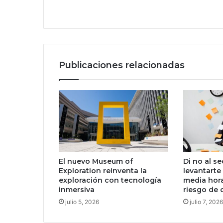
c
e
h
a
l
l
Publicaciones relacionadas
a
l
a
s
e
v
i
d
e
El nuevo Museum of
Di no al s
n
Exploration reinventa la
levantarte
c
exploración con tecnología
media hora
i
inmersiva
riesgo de 
a
julio 5, 2026
julio 7, 2026
s
m