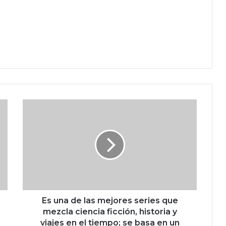
E
s
u
n
a
d
e
l
a
s
Es una de las mejores series que
m
mezcla ciencia ficción, historia y
e
viajes en el tiempo; se basa en un