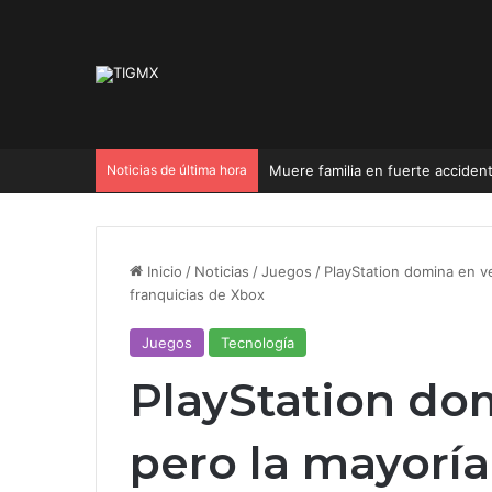
Noticias de última hora
Inicio
/
Noticias
/
Juegos
/
PlayStation domina en v
franquicias de Xbox
Juegos
Tecnología
PlayStation do
pero la mayoría