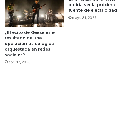
i
u
podría ser la próxima
c
c
fuente de electricidad
o
a
mayo 31, 2025
n
s
o
a
¿El éxito de Geese es el
e
f
resultado de una
s
u
operación psicológica
e
n
orquestada en redes
l
c
sociales?
p
i
abril 17, 2026
r
o
o
n
b
a
l
r
e
a
m
n
a
c
,
o
q
m
u
o
e
p