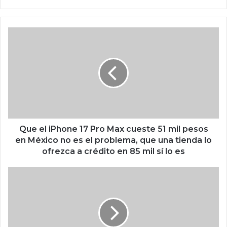
o
we
b
Q
u
e
e
l
i
P
h
o
n
Que el iPhone 17 Pro Max cueste 51 mil pesos
e
en México no es el problema, que una tienda lo
1
ofrezca a crédito en 85 mil sí lo es
7
P
¿
r
Q
o
u
M
i
a
s
x
i