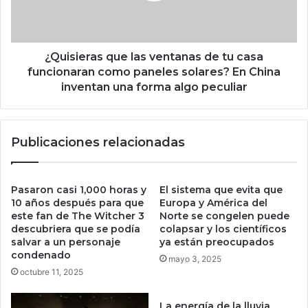
c
e
u
r
e
a
s
s
¿Quisieras que las ventanas de tu casa
t
q
funcionaran como paneles solares? En China
e
u
inventan una forma algo peculiar
5
e
1
l
m
a
i
Publicaciones relacionadas
s
l
v
p
e
e
n
Pasaron casi 1,000 horas y
El sistema que evita que
s
t
10 años después para que
Europa y América del
o
a
este fan de The Witcher 3
Norte se congelen puede
s
descubriera que se podía
colapsar y los científicos
n
e
salvar a un personaje
ya están preocupados
a
condenado
n
s
mayo 3, 2025
M
d
octubre 11, 2025
é
e
x
t
La energía de la lluvia