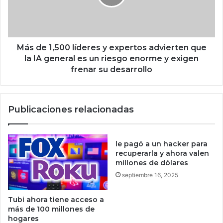
a
1
«
,
h
5
a
0
c
0
Más de 1,500 líderes y expertos advierten que
e
l
la IA general es un riesgo enorme y exigen
u
í
frenar su desarrollo
n
d
S
e
a
r
Publicaciones relacionadas
t
e
o
s
s
y
h
e
le pagó a un hacker para
i
x
recuperarla y ahora valen
»
p
millones de dólares
y
e
septiembre 16, 2025
a
r
b
t
Tubi ahora tiene acceso a
a
o
más de 100 millones de
n
s
hogares