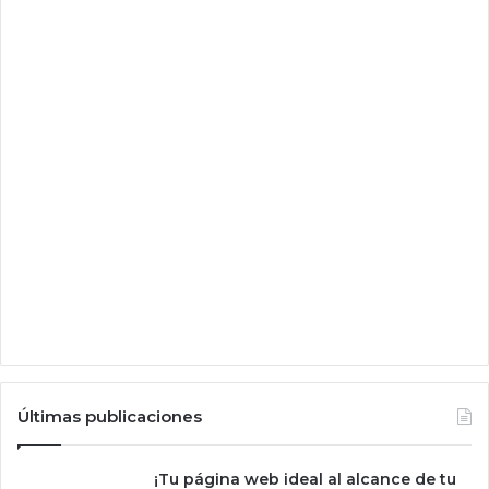
e
l
d
e
s
u
n
r
i
e
s
g
o
e
n
o
r
m
e
y
Últimas publicaciones
e
x
i
¡Tu página web ideal al alcance de tu