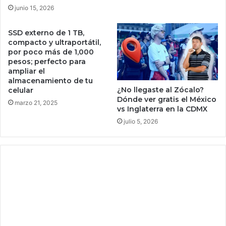
d
a
junio 15, 2026
o
d
n
v
a
SSD externo de 1 TB,
i
compacto y ultraportátil,
p
e
por poco más de 1,000
a
r
pesos; perfecto para
r
t
ampliar el
t
e
almacenamiento de tu
i
n
¿No llegaste al Zócalo?
celular
c
q
Dónde ver gratis el México
marzo 21, 2025
i
u
vs Inglaterra en la CDMX
p
e
julio 5, 2026
a
l
c
a
i
I
ó
A
n
g
e
e
n
n
l
e
a
r
r
a