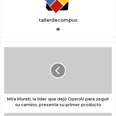
tallerdecompus
Siti
o
we
b
M
i
r
a
M
u
r
a
t
i
Mira Murati, la líder que dejó OpenAI para seguir
,
su camino, presenta su primer producto
l
a
A