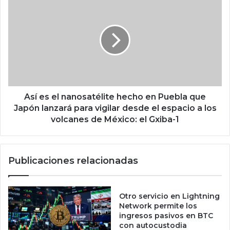
l
s
í
í
d
e
e
s
r
e
q
l
u
n
e
a
d
n
Así es el nanosatélite hecho en Puebla que
e
o
Japón lanzará para vigilar desde el espacio a los
j
s
volcanes de México: el Gxiba-1
ó
a
O
t
p
é
Publicaciones relacionadas
e
l
n
i
A
t
I
e
Otro servicio en Lightning
p
h
Network permite los
a
e
ingresos pasivos en BTC
r
con autocustodia
c