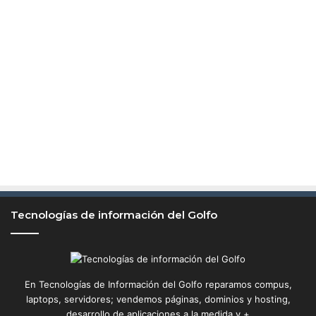
M
é
x
i
c
o
:
e
l
G
x
i
b
a
Tecnologías de información del Golfo
-
1
En Tecnologías de Información del Golfo reparamos compus,
laptops, servidores; vendemos páginas, dominios y hosting,
desarrollo de aplicaciones a la medida y +