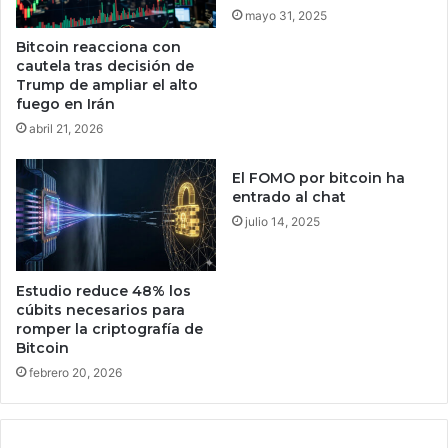
a
h
mayo 31, 2025
s
o
Bitcoin reacciona con
e
e
cautela tras decisión de
g
n
Trump de ampliar el alto
u
P
fuego en Irán
i
u
abril 21, 2026
r
e
s
b
El FOMO por bitcoin ha
u
l
entrado al chat
c
a
a
julio 14, 2025
q
m
u
i
e
n
J
Estudio reduce 48% los
o
a
cúbits necesarios para
,
p
romper la criptografía de
p
Bitcoin
ó
r
n
febrero 20, 2026
e
l
s
a
e
n