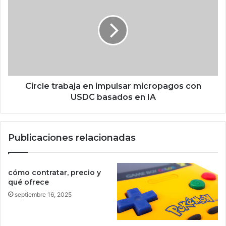
i
n
r
e
c
l
l
g
e
r
t
a
r
n
a
e
b
Circle trabaja en impulsar micropagos con
n
a
USDC basados en IA
e
j
m
a
i
e
Publicaciones relacionadas
g
n
o
i
d
m
e
p
cómo contratar, precio y
l
u
qué ofrece
a
l
septiembre 16, 2025
s
s
e
a
g
r