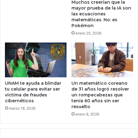
Muchos creerían que la
u
m
mayor prueba de la IA son
r
i
las ecuaciones
i
c
matemáticas. No: es
d
r
Pokémon
a
o
enero 25, 2026
d
p
i
a
n
g
f
o
o
s
r
c
m
o
á
n
UNAM te ayuda a blindar
Un matemático coreano
t
tu celular para evitar ser
de 31 años logró resolver
U
i
víctima de fraudes
un rompecabezas que
S
cibernéticos
tenía 60 años sin ser
c
D
resuelto
a
C
marzo 18, 2026
p
enero 8, 2026
b
o
a
r
s
c
a