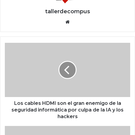
tallerdecompus
Siti
o
we
b
L
o
s
c
a
b
l
e
s
H
Los cables HDMI son el gran enemigo de la
D
seguridad informática por culpa de la IA y los
M
hackers
I
s
C
o