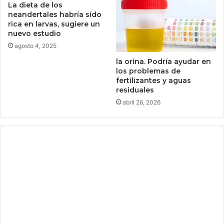
a
y
La dieta de los
t
B
neandertales habría sido
i
i
rica en larvas, sugiere un
v
t
nuevo estudio
o
c
agosto 4, 2025
t
o
la orina. Podría ayudar en
r
i
los problemas de
a
n
fertilizantes y aguas
s
a
residuales
m
c
abril 26, 2026
u
o
e
n
r
s
t
t
e
r
d
u
e
i
l
r
M
p
e
l
n
a
c
n