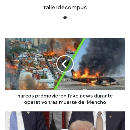
tallerdecompus
Siti
o
we
b
n
a
r
c
o
s
p
r
o
m
narcos promovieron fake news durante
o
operativo tras muerte del Mencho
v
i
T
e
r
r
u