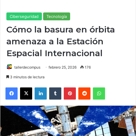
Ciberseguridad
Tecnología
Cómo la basura en órbita
amenaza a la Estación
Espacial Internacional
tallerdecompus
febrero 25, 2026
176
3 minutos de lectura
Facebook
X
LinkedIn
Tumblr
Pinterest
Reddit
WhatsApp