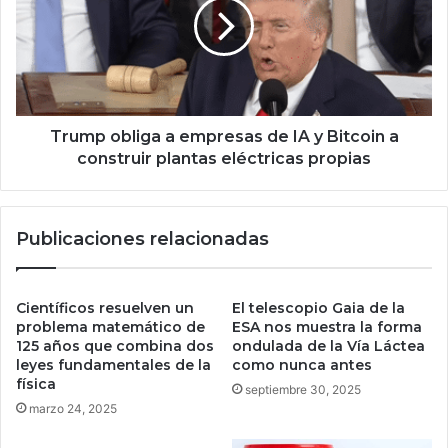
o
m
n
p
f
o
a
b
k
l
e
i
n
g
Trump obliga a empresas de IA y Bitcoin a
e
a
construir plantas eléctricas propias
w
a
s
e
d
m
Publicaciones relacionadas
u
p
r
r
a
e
n
s
Científicos resuelven un
El telescopio Gaia de la
t
a
problema matemático de
ESA nos muestra la forma
e
s
125 años que combina dos
ondulada de la Vía Láctea
o
leyes fundamentales de la
como nunca antes
d
física
p
e
septiembre 30, 2025
e
I
marzo 24, 2025
r
A