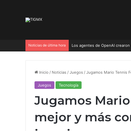
Noticias de última hora
análisis, review y experiencia d
Inicio
/
Noticias
/
Juegos
/
Jugamos Mario Tennis Fe
Juegos
Tecnología
Jugamos Mario 
mejor y más co