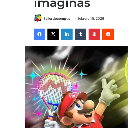
imaginas
tallerdecompus
febrero 15, 2026
Facebook
X
LinkedIn
Tumblr
Pinterest
Reddit