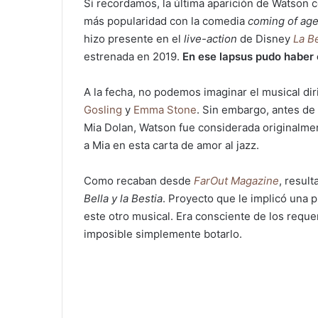
Si recordamos, la última aparición de Watson
más popularidad con la comedia
coming of ag
hizo presente en el
live-action
de Disney
La Be
estrenada en 2019.
En ese lapsus pudo haber
A la fecha, no podemos imaginar el musical di
Gosling
y
Emma Stone
. Sin embargo, antes de 
Mia Dolan, Watson fue considerada originalment
a Mia en esta carta de amor al jazz.
Como recaban desde
FarOut Magazine
, resul
Bella y la Bestia
. Proyecto que le implicó una p
este otro musical. Era consciente de los requer
imposible simplemente botarlo.