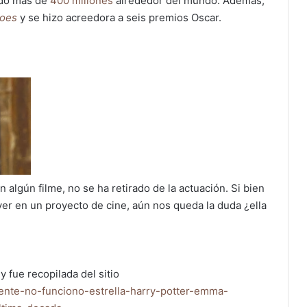
udó más de
400 millones
alrededor del mundo. Además,
toes
y se hizo acreedora a seis premios Oscar.
algún filme, no se ha retirado de la actuación. Si bien
r en un proyecto de cine, aún nos queda la duda ¿ella
y fue recopilada del sitio
ente-no-funciono-estrella-harry-potter-emma-