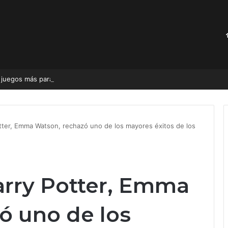
Pokémon, Zelda, Mario Kart y 14 juegos más para Nintendo Switch desde 443 pesos 
Potter, Emma Watson, rechazó uno de los mayores éxitos de los
Harry Potter, Emma
ó uno de los