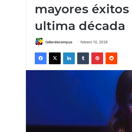
mayores éxitos 
ultima década
tallerdecompus
febrero 10, 2026
Facebook
X
LinkedIn
Tumblr
Pinterest
Reddit