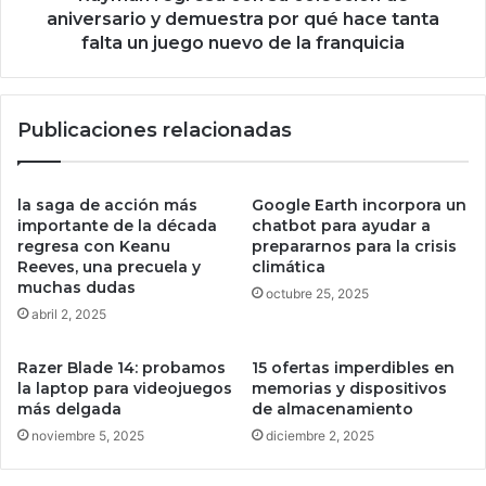
e
e
aniversario y demuestra por qué hace tanta
t
s
falta un juego nuevo de la franquicia
a
a
n
c
t
o
a
Publicaciones relacionadas
n
s
s
m
u
e
c
la saga de acción más
Google Earth incorpora un
c
o
importante de la década
chatbot para ayudar a
á
l
regresa con Keanu
prepararnos para la crisis
n
Reeves, una precuela y
climática
e
i
muchas dudas
c
octubre 25, 2025
c
c
abril 2, 2025
a
i
s
ó
Razer Blade 14: probamos
15 ofertas imperdibles en
q
n
la laptop para videojuegos
memorias y dispositivos
u
d
más delgada
de almacenamiento
e
e
noviembre 5, 2025
diciembre 2, 2025
l
a
o
n