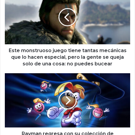
t
e
m
o
n
s
t
r
Este monstruoso juego tiene tantas mecánicas
u
que lo hacen especial, pero la gente se queja
o
solo de una cosa: no puedes bucear
s
o
R
j
a
u
y
e
m
g
a
o
n
t
r
i
e
e
g
n
r
Rayman regresa con su colección de