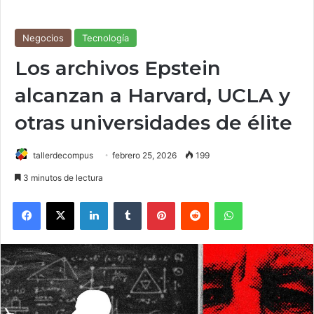
Negocios
Tecnología
Los archivos Epstein
alcanzan a Harvard, UCLA y
otras universidades de élite
tallerdecompus
febrero 25, 2026
199
3 minutos de lectura
Facebook
X
LinkedIn
Tumblr
Pinterest
Reddit
WhatsApp