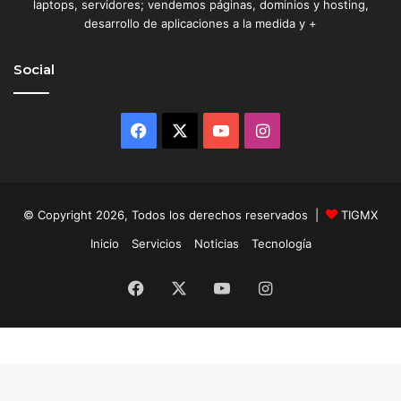
laptops, servidores; vendemos páginas, dominios y hosting,
a
desarrollo de aplicaciones a la medida y +
Social
Facebook
X
YouTube
Instagram
© Copyright 2026, Todos los derechos reservados |
TIGMX
Inicio
Servicios
Noticias
Tecnología
Facebook
X
YouTube
Instagram