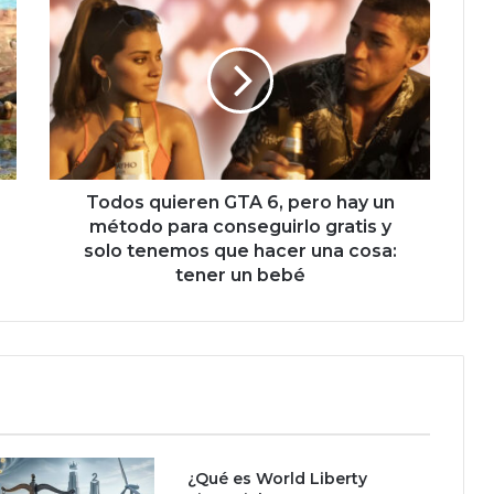
o
d
o
s
q
u
i
e
r
Todos quieren GTA 6, pero hay un
e
método para conseguirlo gratis y
n
solo tenemos que hacer una cosa:
G
tener un bebé
T
A
6
,
p
e
r
o
¿Qué es World Liberty
h