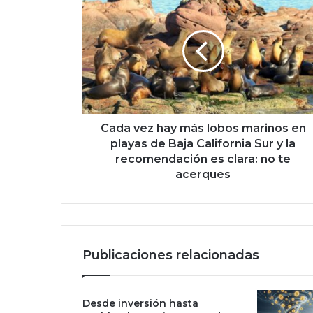
a
d
a
v
e
z
h
a
y
Cada vez hay más lobos marinos en
m
playas de Baja California Sur y la
á
recomendación es clara: no te
s
acerques
l
o
b
o
s
Publicaciones relacionadas
m
a
r
Desde inversión hasta
i