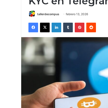
KYC en Telegr
tallerdecompus
febrero 13, 2026
Facebook
X
LinkedIn
Tumblr
Pinterest
Reddit