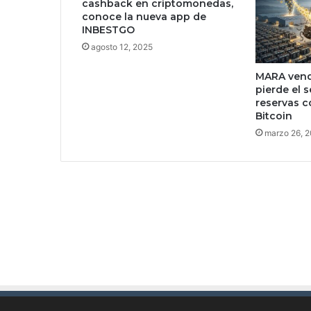
cashback en criptomonedas,
n
conoce la nueva app de
o
INBESTGO
s
agosto 12, 2025
e
n
MARA vend
p
pierde el 
l
reservas c
a
Bitcoin
y
marzo 26, 
a
s
d
e
B
a
j
a
C
a
l
i