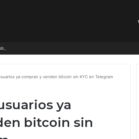
idos en la GRAN FINAL y son Bicampeones Sub-20 de la Concacaf 2026
suarios ya compran y venden bitcoin sin KYC en Telegram
usuarios ya
en bitcoin sin