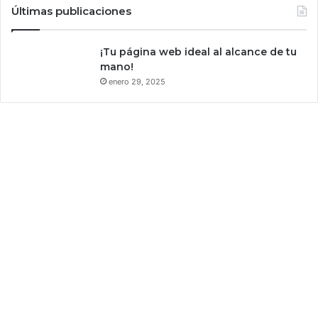
l
Últimas publicaciones
y
w
o
¡Tu página web ideal al alcance de tu
o
mano!
d
enero 29, 2025