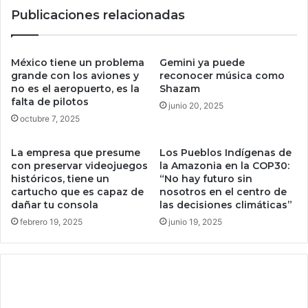
v
B
Publicaciones relacionadas
ó
r
w
a
a
d
l
P
México tiene un problema
Gemini ya puede
l
i
grande con los aviones y
reconocer música como
e
t
no es el aeropuerto, es la
Shazam
t
falta de pilotos
t
junio 20, 2025
d
p
octubre 7, 2025
e
e
B
l
La empresa que presume
Los Pueblos Indígenas de
i
e
con preservar videojuegos
la Amazonia en la COP30:
t
a
históricos, tiene un
“No hay futuro sin
c
n
cartucho que es capaz de
nosotros en el centro de
o
d
dañar tu consola
las decisiones climáticas”
i
o
febrero 19, 2025
junio 19, 2025
n
c
y
o
u
n
n
T
n
o
o
m