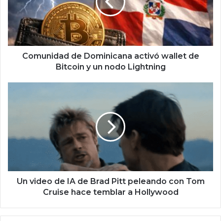
n
i
d
a
d
d
Comunidad de Dominicana activó wallet de
e
Bitcoin y un nodo Lightning
D
o
U
m
n
i
v
n
i
i
d
c
e
a
o
n
d
a
e
a
I
Un video de IA de Brad Pitt peleando con Tom
c
A
Cruise hace temblar a Hollywood
t
d
i
e