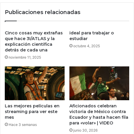
s
e
e
Publicaciones relacionadas
s
d
a
e
l
s
a
p
Cinco cosas muy extrañas
ideal para trabajar o
m
u
que hace 3I/ATLAS y la
estudiar
e
explicación científica
é
octubre 4, 2025
detrás de cada una
j
s
o
d
noviembre 11, 2025
r
e
c
2
a
5
m
a
p
ñ
a
o
ñ
s
Las mejores películas en
Aficionados celebran
a
streaming para ver este
victoria de México contra
“
mes
Ecuador y hasta hacen fila
a
para «volar» | VIDEO
Hace 3 semanas
n
junio 30, 2026
t