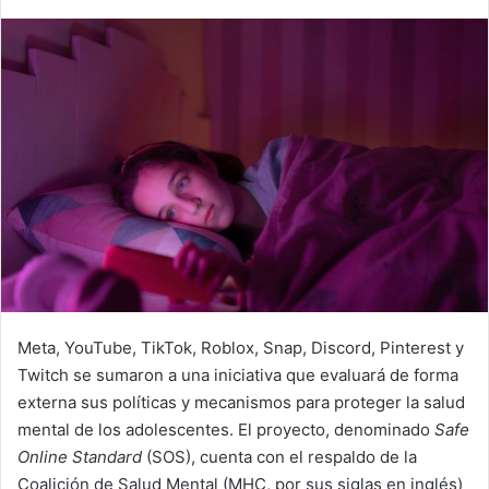
Meta, YouTube, TikTok, Roblox, Snap, Discord, Pinterest y
Twitch se sumaron a una iniciativa que evaluará de forma
externa sus políticas y mecanismos para proteger la salud
mental de los adolescentes. El proyecto, denominado
Safe
Online Standard
(SOS), cuenta con el respaldo de la
Coalición de Salud Mental (MHC, por sus siglas en inglés)