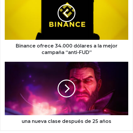
n
a
n
c
e
o
f
r
Binance ofrece 34.000 dólares a la mejor
e
campaña “anti-FUD”
c
e
u
3
n
4
a
.
n
0
u
0
e
0
v
d
a
ó
c
l
l
una nueva clase después de 25 años
a
a
r