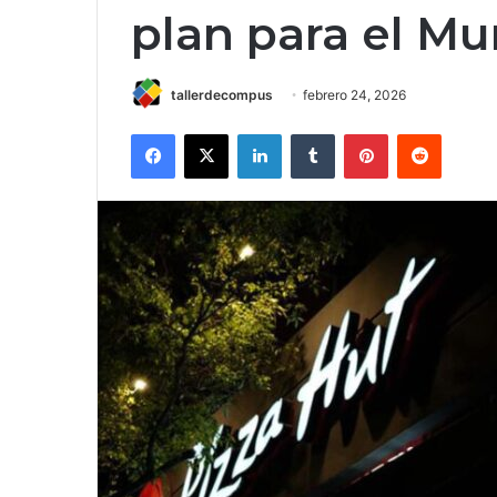
plan para el Mu
tallerdecompus
febrero 24, 2026
Facebook
X
LinkedIn
Tumblr
Pinterest
Reddit