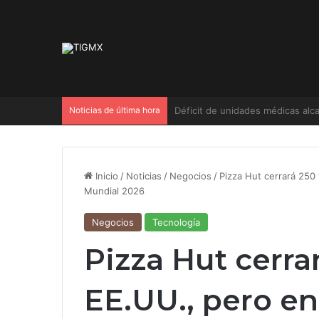
Noticias de última hora
Los 12 mejores animes que debes
Inicio
/
Noticias
/
Negocios
/
Pizza Hut cerrará 250
Mundial 2026
Negocios
Tecnología
Pizza Hut cerra
EE.UU., pero en