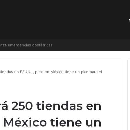
 ver si crees que odias el anime
 tiendas en EE.UU., pero en México tiene un plan para el
rá 250 tiendas en
 México tiene un