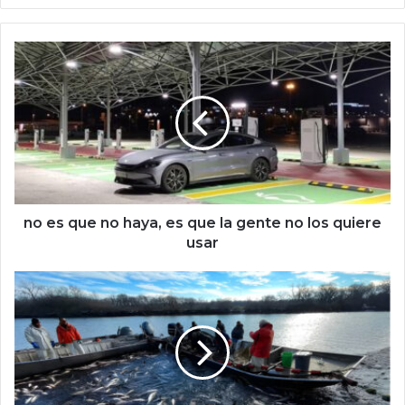
o
we
b
n
o
e
s
q
u
e
n
o
h
no es que no haya, es que la gente no los quiere
a
usar
y
a
c
,
a
e
r
s
p
q
a
u
s
e
i