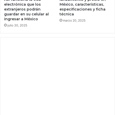
r
o
electrónica que los
México, características,
s
extranjeros podrán
especificaciones y ficha
y
guardar en su celular al
técnica
l
ingresar a México
marzo 20, 2025
a
julio 30, 2025
g
o
s