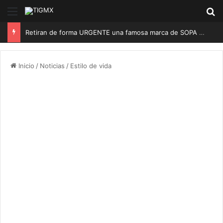
Menú
B
Retiran de forma URGENTE una famosa marca de SOPA INSTANTÁNEA, podría causar reacciones mortales
Inicio
/
Noticias
/
Estilo de vida