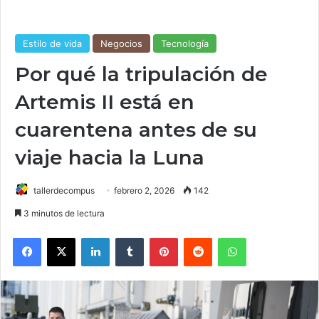
Estilo de vida
Negocios
Tecnología
Por qué la tripulación de
Artemis II está en
cuarentena antes de su
viaje hacia la Luna
tallerdecompus
febrero 2, 2026
142
3 minutos de lectura
Facebook
X
LinkedIn
Tumblr
Pinterest
Reddit
WhatsApp