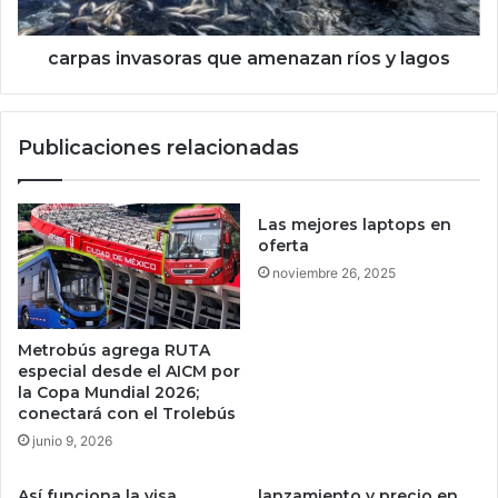
l
n
a
v
g
a
carpas invasoras que amenazan ríos y lagos
e
s
n
o
t
r
Publicaciones relacionadas
e
a
n
s
o
q
l
u
Las mejores laptops en
o
e
oferta
s
a
noviembre 26, 2025
q
m
u
e
i
n
Metrobús agrega RUTA
e
a
especial desde el AICM por
r
z
la Copa Mundial 2026;
e
a
conectará con el Trolebús
u
n
junio 9, 2026
s
r
a
í
Así funciona la visa
lanzamiento y precio en