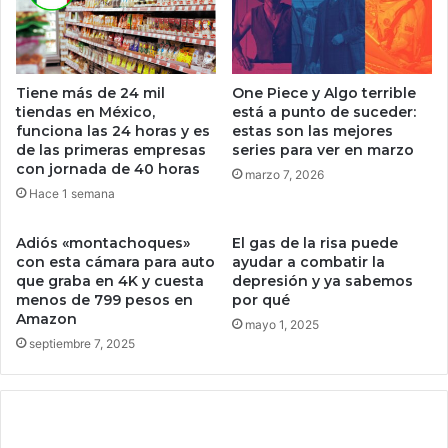
a
%
t
a
e
n
n
u
Tiene más de 24 mil
One Piece y Algo terrible
i
a
tiendas en México,
está a punto de suceder:
d
l
funciona las 24 horas y es
estas son las mejores
o
y
de las primeras empresas
series para ver en marzo
”
t
con jornada de 40 horas
marzo 7, 2026
r
Hace 1 semana
a
n
Adiós «montachoques»
El gas de la risa puede
s
con esta cámara para auto
ayudar a combatir la
f
que graba en 4K y cuesta
depresión y ya sabemos
o
menos de 799 pesos en
por qué
r
Amazon
mayo 1, 2025
m
septiembre 7, 2025
a
l
a
g
e