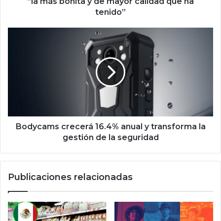
i
“la más bonita y de mayor calidad que ha
t
tenido”
a
y
B
d
o
e
d
m
y
a
c
y
a
o
m
r
s
c
c
a
r
Bodycams crecerá 16.4% anual y transforma la
l
e
gestión de la seguridad
i
c
d
e
a
r
Publicaciones relacionadas
d
á
q
1
u
6
e
.
h
4