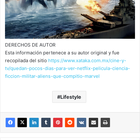
DERECHOS DE AUTOR
Esta información pertenece a su autor original y fue
recopilada del sitio
https://www.xataka.com.mx/cine-y-
tv/quedan-pocos-dias-para-ver-netflix-pelicula-ciencia-
ficcion-militar-aliens-que-compitio-marvel
Lifestyle