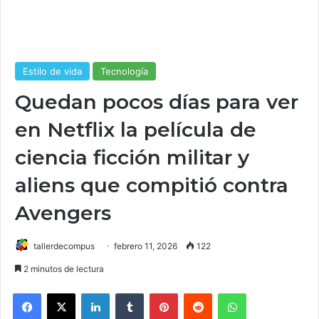
Estilo de vida
Tecnología
Quedan pocos días para ver
en Netflix la película de
ciencia ficción militar y
aliens que compitió contra
Avengers
tallerdecompus
febrero 11, 2026
122
2 minutos de lectura
Facebook
X
LinkedIn
Tumblr
Pinterest
Reddit
WhatsApp