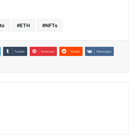
to
ETH
NFTs
Tumblr
Pinterest
Reddit
VKontakte