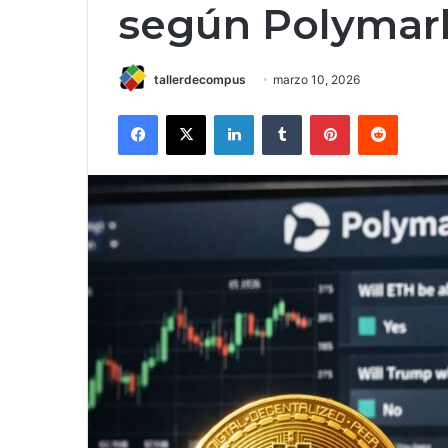
según Polymar
tallerdecompus
marzo 10, 2026
Facebook
X
LinkedIn
Tumblr
Pinterest
Reddit