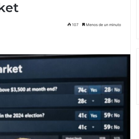
ket
107
Menos de un minuto