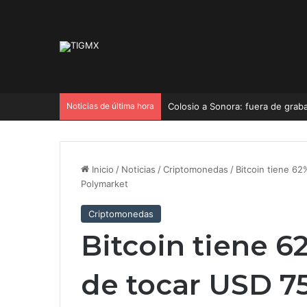
Noticias de última hora
Colosio a Sonora: fuera de grab
Inicio
/
Noticias
/
Criptomonedas
/
Bitcoin tiene 6
Polymarket
Criptomonedas
Bitcoin tiene 6
de tocar USD 7