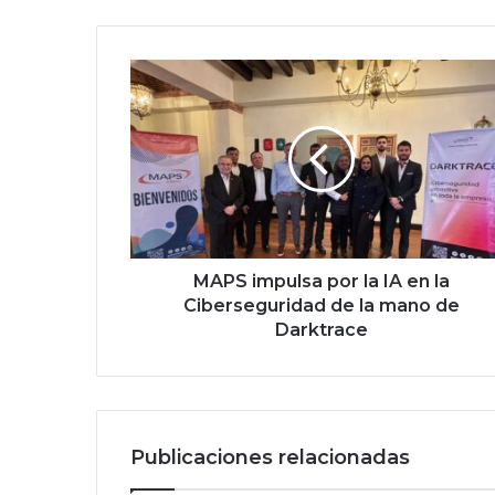
M
A
P
S
i
m
p
u
l
s
MAPS impulsa por la IA en la
a
Ciberseguridad de la mano de
p
Darktrace
o
r
l
a
I
Publicaciones relacionadas
A
e