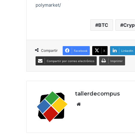
polymarket/
BTC
Cryp
Compartir
Facebook
X
LinkedIn
Compartir por correo electrónico
Imprimir
tallerdecompus
Siti
o
we
b