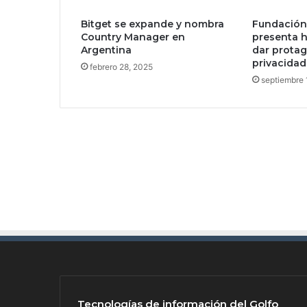
n
Bitget se expande y nombra
Fundación
l
Country Manager en
presenta h
a
Argentina
dar protag
C
privacidad
febrero 28, 2025
i
septiembre 
b
e
r
s
e
g
u
r
i
d
a
d
d
e
l
a
Tecnologías de información del Golfo