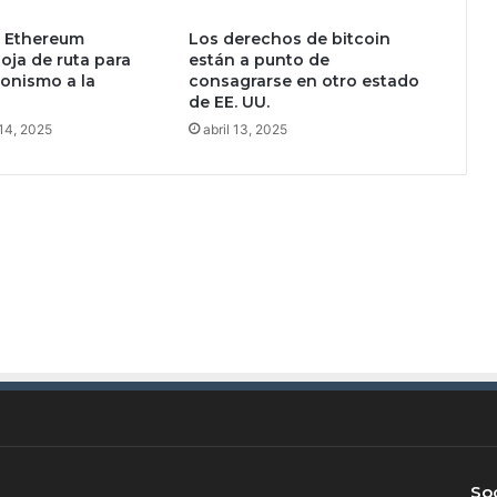
l
 Ethereum
Los derechos de bitcoin
í
oja de ruta para
están a punto de
n
onismo a la
consagrarse en otro estado
e
de EE. UU.
a
14, 2025
abril 13, 2025
s
p
o
r
d
í
a
Soc