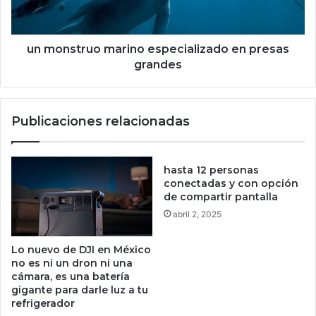
e
t
u
r
n
u
m
o
un monstruo marino especializado en presas
a
m
grandes
l
a
w
r
a
i
Publicaciones relacionadas
r
n
e
o
q
e
u
s
hasta 12 personas
e
p
conectadas y con opción
p
e
de compartir pantalla
o
c
abril 2, 2025
d
i
r
a
Lo nuevo de DJI en México
í
l
no es ni un dron ni una
a
i
cámara, es una batería
r
z
gigante para darle luz a tu
o
a
refrigerador
b
d