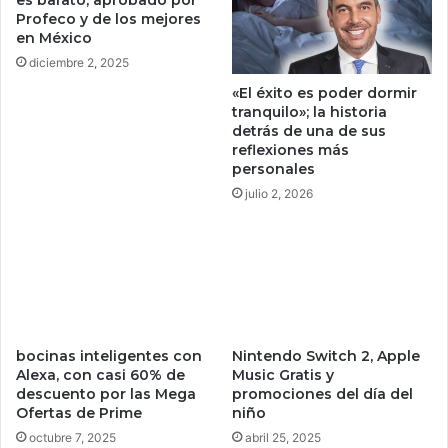
e
o
Profeco y de los mejores
.
en México
r
E
l
diciembre 2, 2025
s
a
«El éxito es poder dormir
p
q
tranquilo»; la historia
o
u
detrás de una de sus
s
e
reflexiones más
i
p
personales
b
a
julio 2, 2026
l
s
e
a
r
n
o
a
b
l
a
d
r
í
d
a
bocinas inteligentes con
Nintendo Switch 2, Apple
i
Alexa, con casi 60% de
Music Gratis y
c
n
descuento por las Mega
promociones del día del
a
Ofertas de Prime
niño
e
s
r
i
octubre 7, 2025
abril 25, 2025