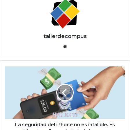
tallerdecompus
Siti
o
we
b
L
a
s
e
g
u
r
i
d
a
La seguridad del iPhone no es infalible. Es