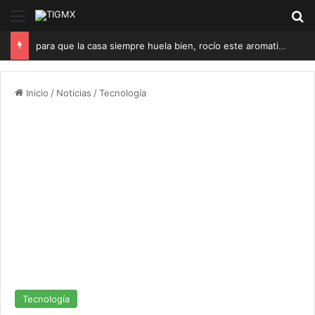
Menú
B
para que la casa siempre huela bien, rocío este aromatizante casero sobre las cortinas
Inicio
/
Noticias
/
Tecnología
Tecnología