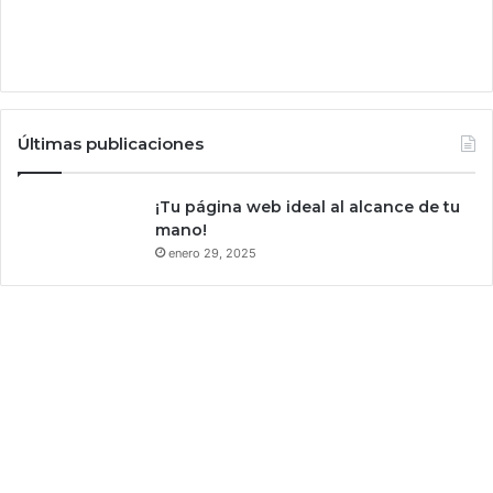
g
u
n
d
o
s
Últimas publicaciones
¡Tu página web ideal al alcance de tu
mano!
enero 29, 2025