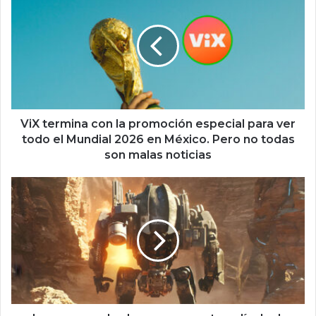
i
X
t
e
r
m
i
n
a
ViX termina con la promoción especial para ver
c
todo el Mundial 2026 en México. Pero no todas
o
son malas noticias
n
l
d
a
u
p
r
r
a
o
a
m
p
o
e
c
n
i
a
ó