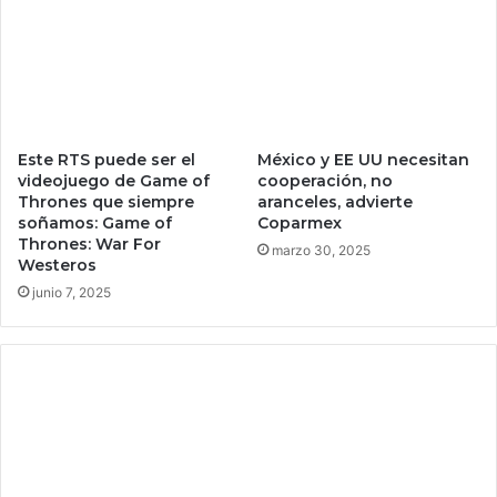
l
c
M
u
u
l
n
a
d
d
i
e
a
c
Este RTS puede ser el
México y EE UU necesitan
l
videojuego de Game of
cooperación, no
i
Thrones que siempre
aranceles, advierte
2
e
soñamos: Game of
Coparmex
0
n
Thrones: War For
2
marzo 30, 2025
c
Westeros
6
i
junio 7, 2025
e
a
n
f
M
i
é
c
x
c
i
i
c
ó
o
n
.
t