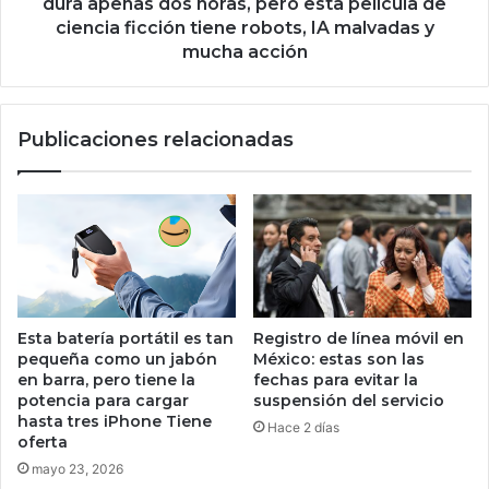
s
dura apenas dos horas, pero esta película de
n
d
ciencia ficción tiene robots, IA malvadas y
e
o
mucha acción
s
s
p
h
e
o
c
Publicaciones relacionadas
r
i
a
a
s
l
,
p
p
a
e
r
r
a
o
v
e
Esta batería portátil es tan
Registro de línea móvil en
e
s
pequeña como un jabón
México: estas son las
r
t
en barra, pero tiene la
fechas para evitar la
t
a
potencia para cargar
suspensión del servicio
o
p
hasta tres iPhone Tiene
Hace 2 días
d
e
oferta
o
l
mayo 23, 2026
e
í