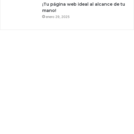
y
¡Tu página web ideal al alcance de tu
i
m
mano!
c
u
enero 29, 2025
i
c
a
h
s
a
a
c
c
i
ó
n