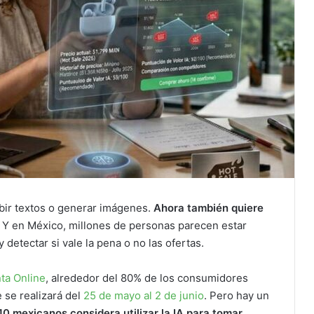
ribir textos o generar imágenes.
Ahora también quiere
. Y en México, millones de personas parecen estar
y detectar si vale la pena o no las ofertas.
ta Online
, alrededor del 80% de los consumidores
 se realizará del
25 de mayo al 2 de junio
. Pero hay un
10 mexicanos considera utilizar la IA para tomar