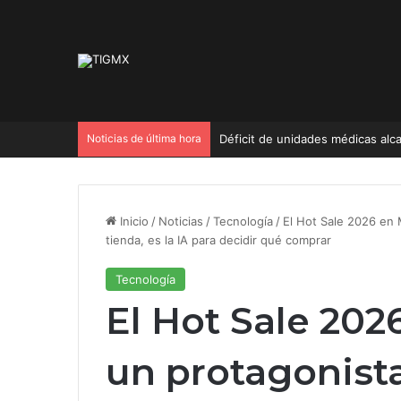
Noticias de última hora
Déficit de unidades médicas alc
Inicio
/
Noticias
/
Tecnología
/
El Hot Sale 2026 en 
tienda, es la IA para decidir qué comprar
Tecnología
El Hot Sale 202
un protagonist