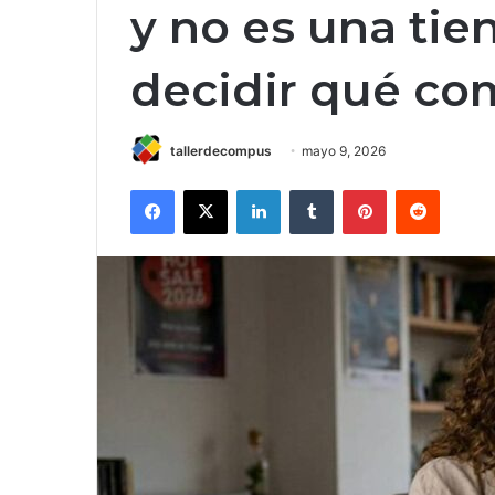
y no es una tien
decidir qué co
tallerdecompus
mayo 9, 2026
Facebook
X
LinkedIn
Tumblr
Pinterest
Reddit