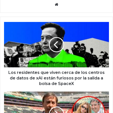
Siti
o
we
b
L
o
s
r
e
s
i
d
e
n
Los residentes que viven cerca de los centros
t
de datos de xAI están furiosos por la salida a
e
bolsa de SpaceX
s
q
F
u
a
e
m
v
o