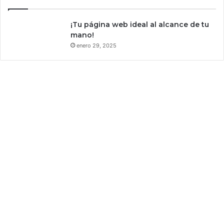
e
i
S
r
p
¡Tu página web ideal al alcance de tu
a
a
mano!
|
c
enero 29, 2025
V
e
I
X
D
E
O