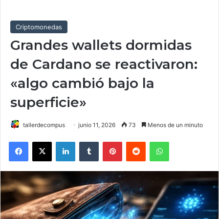
Criptomonedas
Grandes wallets dormidas
de Cardano se reactivaron:
«algo cambió bajo la
superficie»
tallerdecompus
junio 11, 2026
73
Menos de un minuto
Facebook
X
LinkedIn
Tumblr
Pinterest
Reddit
WhatsApp