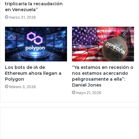
m
triplicaría la recaudación
e
i
en Venezuela”
d
s
marzo 31, 2026
a
i
t
ó
o
n
s
e
d
n
e
v
x
i
A
v
Los bots de IA de
“Ya estamos en recesión o
I
o
Ethereum ahora llegan a
nos estamos acercando
e
p
Polygon
peligrosamente a ella”:
s
Daniel Jones
a
febrero 3, 2026
t
r
mayo 21, 2026
á
a
n
t
f
o
u
m
r
a
i
r
o
s