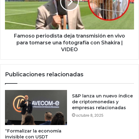
i
s
v
o
e
p
n
e
c
r
e
i
Famoso periodista deja transmisión en vivo
r
o
para tomarse una fotografía con Shakira |
c
d
VIDEO
a
i
d
s
e
t
l
Publicaciones relacionadas
a
o
d
s
e
c
j
S&P lanza un nuevo índice
e
a
de criptomonedas y
n
t
empresas relacionadas
t
r
octubre 8, 2025
r
a
o
n
“Formalizar la economía
s
s
invisible con USDT
d