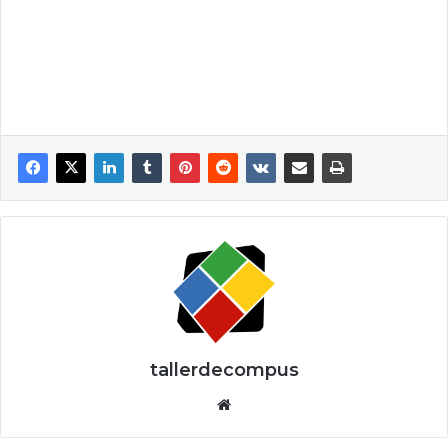
tallerdecompus
Siti
o