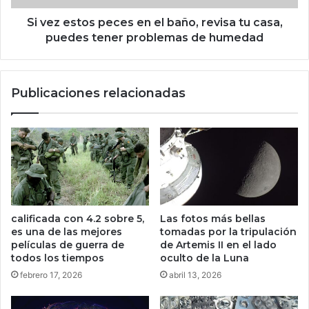
a
o
m
s
Si vez estos peces en el baño, revisa tu casa,
i
p
puedes tener problemas de humedad
l
e
i
c
a
e
Publicaciones relacionadas
e
s
n
e
s
n
u
e
s
l
e
b
t
a
m
ñ
á
o
calificada con 4.2 sobre 5,
Las fotos más bellas
s
,
es una de las mejores
tomadas por la tripulación
a
r
películas de guerra de
de Artemis II en el lado
m
e
todos los tiempos
oculto de la Luna
b
v
febrero 17, 2026
abril 13, 2026
i
i
c
s