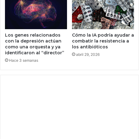
i
a
o
t
s
u
o
c
a
s
Los genes relacionados
Cómo la IA podría ayudar a
a
con la depresión actúan
combatir la resistencia a
como una orquesta y ya
los antibióticos
,
identificaron al “director”
p
abril 29, 2026
u
Hace 3 semanas
e
d
e
s
t
e
n
e
r
p
r
o