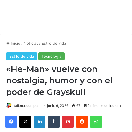
Inicio
/
Noticias
/
Estilo de vida
Estilo de vida
Tecnología
«He-Man» vuelve con
nostalgia, humor y con el
poder de Grayskull
tallerdecompus
junio 6, 2026
67
2 minutos de lectura
Facebook
X
LinkedIn
Tumblr
Pinterest
Reddit
WhatsApp