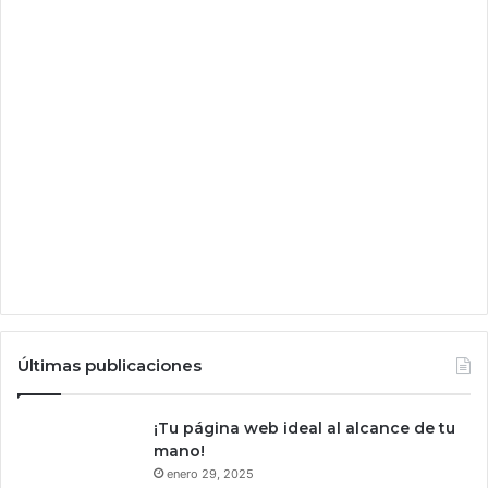
b
l
e
m
a
s
d
e
h
u
m
e
d
a
d
Últimas publicaciones
¡Tu página web ideal al alcance de tu
mano!
enero 29, 2025