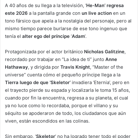
A 40 años de su llega a la televisión, ‘
He-Man’ regresa
este 2026
a la pantalla grande con
un live action
en un
tono fársico que apela a la nostalgia del personaje, pero al
mismo tiempo parece burlarse de ese tono ingenuo que
tenía el
alter ego del príncipe
‘
Adam
’.
Protagonizada por el actor británico
Nicholas Galitzine
,
recordado por trabajar en “La idea de ti” junto
Anne
Hathaway
, y dirigida por
Travis Knight
, “Master of the
universe” cuenta cómo el pequeño príncipe llega a la
Tierra luego de que ‘Skeletor’
invadiera ‘Eternia’, pero en
el trayecto pierde su espada y localizarla le toma 15 años,
cuando por fin la encuentra, regresa a su planeta, el cual
ya no luce como lo recordaba, porque el villano y su
séquito se apoderaron de todo, los ciudadanos que aún
viven, están escondidos en las colinas.
Sin embargo, ‘
Skeletor
’ no ha logrado tener todo el poder