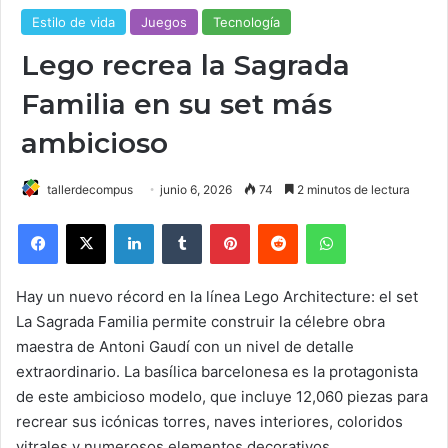
Estilo de vida
Juegos
Tecnología
Lego recrea la Sagrada
Familia en su set más
ambicioso
tallerdecompus
junio 6, 2026
74
2 minutos de lectura
Facebook
X
LinkedIn
Tumblr
Pinterest
Reddit
WhatsApp
Hay un nuevo récord en la línea Lego Architecture: el set
La Sagrada Familia permite construir la célebre obra
maestra de Antoni Gaudí con un nivel de detalle
extraordinario. La basílica barcelonesa es la protagonista
de este ambicioso modelo, que incluye 12,060 piezas para
recrear sus icónicas torres, naves interiores, coloridos
vitrales y numerosos elementos decorativos.