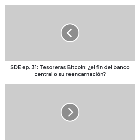
b
S
D
E
e
p
.
3
1
:
T
SDE ep. 31: Tesoreras Bitcoin: ¿el fin del banco
e
central o su reencarnación?
s
o
"
r
H
e
e
r
-
a
M
s
a
B
n
i
"
t
v