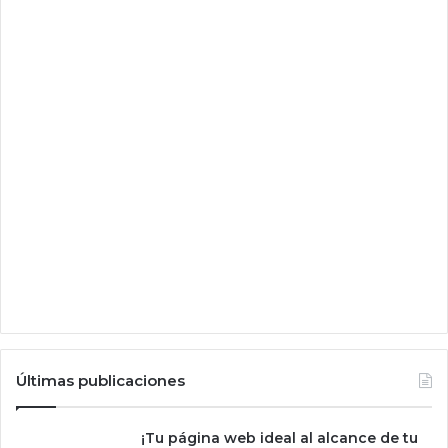
?
u
l
l
Últimas publicaciones
¡Tu página web ideal al alcance de tu