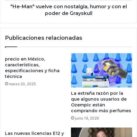
c
u
"He-Man" vuelve con nostalgia, humor y con el
o
e
poder de Grayskull
i
l
n
v
:
e
Publicaciones relacionadas
¿
c
e
o
l
n
f
n
precio en México,
i
o
características,
n
s
especificaciones y ficha
d
técnica
t
e
a
marzo 20, 2025
l
l
La extraña razón por la
b
g
que algunos usuarios de
a
i
Ozempic están
n
a
comprando más perfumes
c
,
junio 19, 2026
o
h
c
u
Las nuevas licencias E12 y
e
m