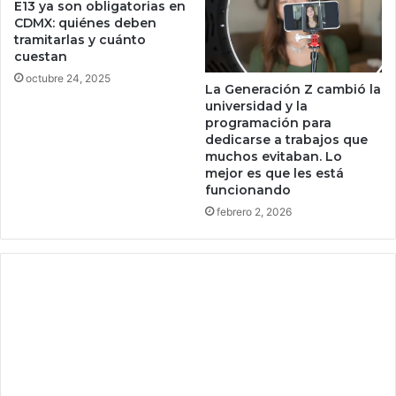
E13 ya son obligatorias en
n
o
CDMX: quiénes deben
t
r
tramitarlas y cuánto
r
y
cuestan
a
c
octubre 24, 2025
l
o
La Generación Z cambió la
o
n
universidad y la
s
programación para
e
dedicarse a trabajos que
u
l
muchos evitaban. Lo
r
p
mejor es que les está
e
o
funcionando
e
d
febrero 2, 2026
n
e
c
r
a
d
r
e
n
G
a
r
c
a
i
y
ó
s
n
k