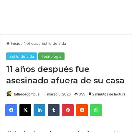
Inicio
/
Noticias
/
Estilo de vida
Estilo de vida
Tecnología
11 años después fue
asesinado afuera de su casa
tallerdecompus
marzo 5, 2025
355
2 minutos de lectura
Facebook
X
LinkedIn
Tumblr
Pinterest
Reddit
WhatsApp