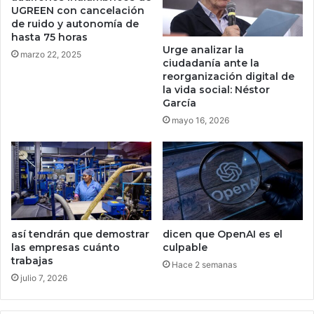
s
UGREEN con cancelación
d
de ruido y autonomía de
p
o
hasta 75 horas
a
s
Urge analizar la
r
marzo 22, 2025
U
ciudadanía ante la
a
n
reorganización digital de
a
i
la vida social: Néstor
u
d
García
t
o
mayo 16, 2026
o
s
m
h
o
a
t
b
r
r
i
í
c
a
e
n
así tendrán que demostrar
dicen que OpenAI es el
s
las empresas cuánto
culpable
p
e
trabajas
a
Hace 2 semanas
s
g
julio 7, 2026
t
a
a
d