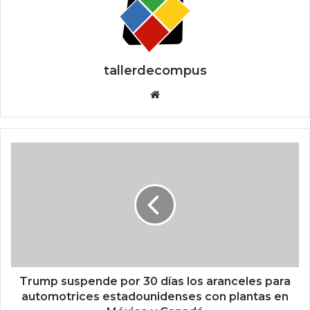
tallerdecompus
Siti
o
we
b
T
r
u
m
p
s
u
s
p
e
Trump suspende por 30 días los aranceles para
n
automotrices estadounidenses con plantas en
d