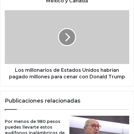
México y Canadá
e
p
L
o
o
r
s
3
m
0
i
d
l
í
l
a
o
s
n
l
a
Los millonarios de Estados Unidos habrían
o
r
pagado millones para cenar con Donald Trump
s
i
a
o
r
s
Publicaciones relacionadas
a
d
n
e
c
E
e
s
Por menos de 980 pesos
l
t
puedes llevarte estos
e
a
audífonos inalámbricos de