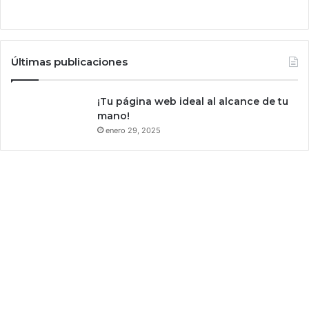
D
n
o
M
n
é
a
x
l
Últimas publicaciones
i
d
c
T
¡Tu página web ideal al alcance de tu
o
r
mano!
y
u
C
enero 29, 2025
m
a
p
n
a
d
á